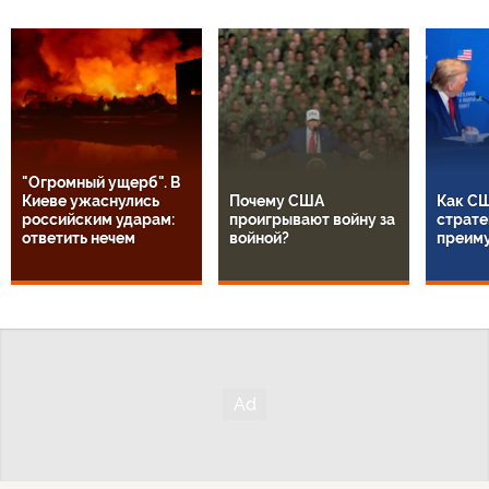
"Огромный ущерб". В
Киеве ужаснулись
Почему США
Как СШ
российским ударам:
проигрывают войну за
страте
ответить нечем
войной?
преим