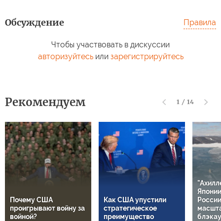
Обсуждение
Правила
Чтобы участвовать в дискуссии
авторизуйтесь
или
зарегистрируйтесь
Рекомендуем
1
/
14
"Ахилл
Японии
Почему США
Как США упустили
России
проигрывают войну за
стратегическое
масшт
войной?
преимущество
блэкау