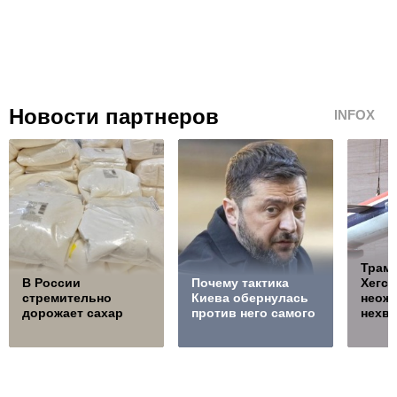
Новости партнеров
INFOX
Трамп
В России
Почему тактика
Хегсе
стремительно
Киева обернулась
неож
дорожает сахар
против него самого
нехва