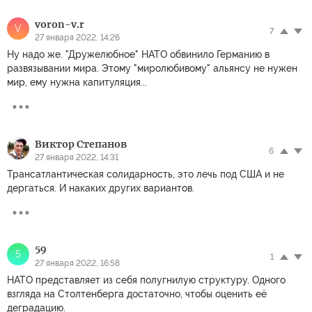
voron-v.r
V
7
27 января 2022, 14:26
Ну надо же. "Дружелюбное" НАТО обвинило Германию в
развязывании мира. Этому "миролюбивому" альянсу не нужен
мир, ему нужна капитуляция...
Виктор Степанов
6
27 января 2022, 14:31
Трансатлантическая солидарность, это лечь под США и не
дергаться. И накаких других вариантов.
59
5
1
27 января 2022, 16:58
НАТО представляет из себя полугнилую структуру. Одного
взгляда на Столтенберга достаточно, чтобы оценить её
деградацию.