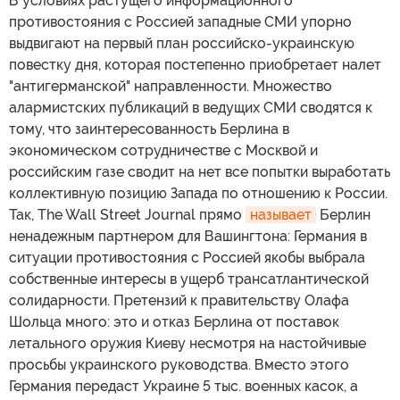
В условиях растущего информационного
противостояния с Россией западные СМИ упорно
выдвигают на первый план российско-украинскую
повестку дня, которая постепенно приобретает налет
"антигерманской" направленности. Множество
алармистских публикаций в ведущих СМИ сводятся к
тому, что заинтересованность Берлина в
экономическом сотрудничестве с Москвой и
российским газе сводит на нет все попытки выработать
коллективную позицию Запада по отношению к России.
Так, The Wall Street Journal прямо
называет
Берлин
ненадежным партнером для Вашингтона: Германия в
ситуации противостояния с Россией якобы выбрала
собственные интересы в ущерб трансатлантической
солидарности. Претензий к правительству Олафа
Шольца много: это и отказ Берлина от поставок
летального оружия Киеву несмотря на настойчивые
просьбы украинского руководства. Вместо этого
Германия передаст Украине 5 тыс. военных касок, а