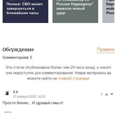
Песков: СВО может
России Надеждину*
Европ
завершиться в
нанесли новый
войну
ближайшие часы
удар
Росс
Обсуждение
Правила
Комментариев: 5
Эта статья опубликована более, чем 24 часа назад, а значит,
она недоступна для комментирования. Новые материалы вы
можете найти на
главной странице
.
z z
4
27 января 2022, 14:03
Просто бизнес... И здравый смысл!