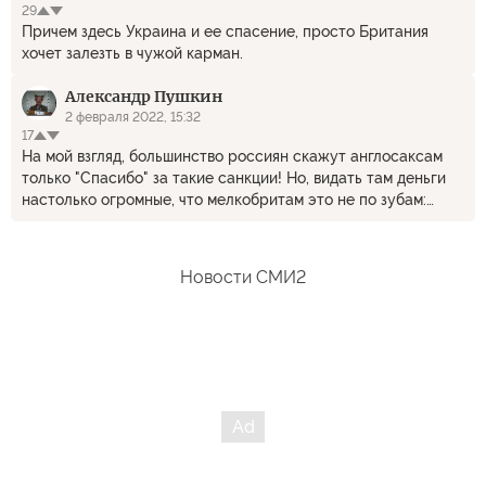
29
Причем здесь Украина и ее спасение, просто Британия
хочет залезть в чужой карман.
Александр Пушкин
2 февраля 2022, 15:32
17
На мой взгляд, большинство россиян скажут англосаксам
только "Спасибо" за такие санкции! Но, видать там деньги
настолько огромные, что мелкобритам это не по зубам:
который год стращают "путинских олигархов", а воз и ныне
там!
Новости СМИ2