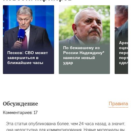
Арест
По бежавшему из
оцен
Песков: СВО может
России Надеждину*
перс
завершиться в
нанесли новый
порто
ближайшие часы
удар
сдел
Обсуждение
Правила
Комментариев: 17
Эта статья опубликована более, чем 24 часа назад, а значит,
она недоступна для комментирования. Новые материалы вы