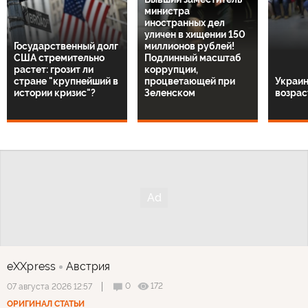
министра
иностранных дел
уличен в хищении 150
Государственный долг
миллионов рублей!
США стремительно
Подлинный масштаб
растет: грозит ли
коррупции,
стране "крупнейший в
процветающей при
Украин
истории кризис"?
Зеленском
возрас
eXXpress
Австрия
0
172
07 августа 2026 12:57
ОРИГИНАЛ СТАТЬИ