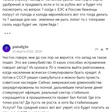
удобрений..а продавать если и то за рубли..вот и будет что
посмотреть..но вопрос ? когда с ЕЭС в Россию беженцы
попрут от голода и холода европейского..вот что тогда делать
то ? шалаши для них ..землянки им рыть..лопат то с топорами
сколь надо будет им ..прям бяда !
panalgin
P
26
10 марта 2022, 18:29
Честно говоря, мне до сих пор не верится, что запад на такое
пошёл. Это же самоубийство. О каких способах исправления
говорит автор? Из кризиса 70-х помогла выйти рейгономика,
когда население всячески стимулировали брать кредит. А
потом и СССР решил самоубиться и можно было проесть
советское наследие. Сейчас американские домохозяйства
закредитированны по полной, дальнейшее печатание денег
стимулирует ифляцию, реальный сектор стабильно
сокращается, в проышленности правит бал Китай. Где эти
точки роста? Да пусть не роста, а хотя бы стабилизации.
Услуги? Так средний класс вот вот умрёт, кто будет платить за