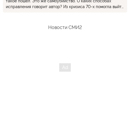
такое пошёл. Это же самоубийство. О каких способах
исправления говорит автор? Из кризиса 70-х помогла выйти
рейгономика, когда население всячески стимулировали
брать кредит. А потом и СССР решил самоубиться и можно
было проесть советское наследие. Сейчас американские
Новости СМИ2
домохозяйства закредитированны по полной, дальнейшее
печатание денег стимулирует ифляцию, реальный сектор
стабильно сокращается, в проышленности правит бал
Китай. Где эти точки роста? Да пусть не роста, а хотя бы
стабилизации. Услуги? Так средний класс вот вот умрёт,
кто будет платить за эти услуги? Мне непонятно