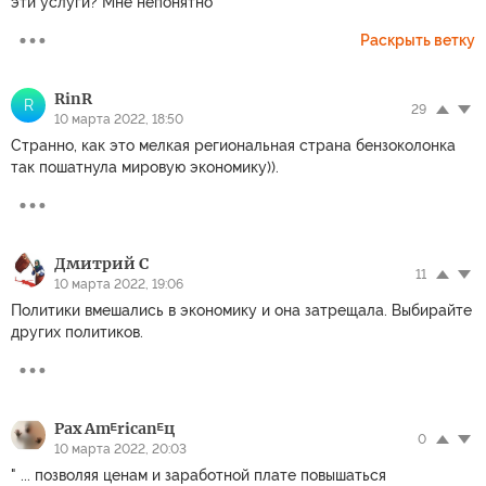
эти услуги? Мне непонятно
Раскрыть ветку
RinR
R
29
10 марта 2022, 18:50
Странно, как это мелкая региональная страна бензоколонка
так пошатнула мировую экономику)).
Дмитрий С
11
10 марта 2022, 19:06
Политики вмешались в экономику и она затрещала. Выбирайте
других политиков.
Pax Amᴱricanᴱц
0
10 марта 2022, 20:03
" ... позволяя ценам и заработной плате повышаться