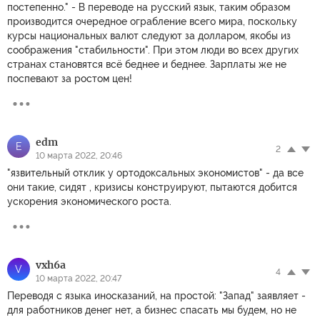
постепенно." - В переводе на русский язык, таким образом
производится очередное ограбление всего мира, поскольку
курсы национальных валют следуют за долларом, якобы из
соображения "стабильности". При этом люди во всех других
странах становятся всё беднее и беднее. Зарплаты же не
поспевают за ростом цен!
edm
E
2
10 марта 2022, 20:46
"язвительный отклик у ортодоксальных экономистов" - да все
они такие, сидят , кризисы конструируют, пытаются добится
ускорения экономического роста.
vxh6a
V
4
10 марта 2022, 20:47
Переводя с языка иносказаний, на простой: "Запад" заявляет -
для работников денег нет, а бизнес спасать мы будем, но не