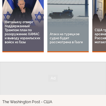
Нетаньяху отверг
поддержанный
Трампом план по
США т
разоружению ХАМАС
Атака на турецкое
арсена
и выводу израильских
судно будет
Россия
войск из Газы
рассмотрена в Гааге
мотают
The Washington Post
США