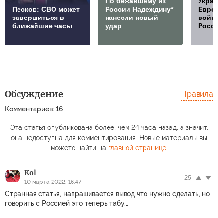
По бежавшему из
Украи
Песков: СВО может
России Надеждину*
Европ
завершиться в
нанесли новый
войну
ближайшие часы
удар
Росс
Обсуждение
Правила
Комментариев: 16
Эта статья опубликована более, чем 24 часа назад, а значит,
она недоступна для комментирования. Новые материалы вы
можете найти на
главной странице
.
Kol
25
10 марта 2022, 16:47
Странная статья, напрашивается вывод что нужно сделать, но
говорить с Россией это теперь табу...