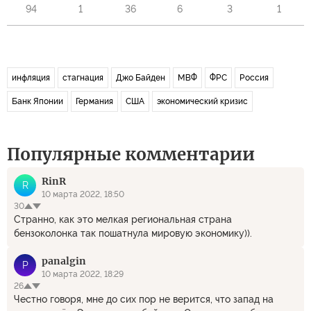
94
1
36
6
3
1
инфляция
стагнация
Джо Байден
МВФ
ФРС
Россия
Банк Японии
Германия
США
экономический кризис
Популярные комментарии
RinR
R
10 марта 2022, 18:50
30
Странно, как это мелкая региональная страна
бензоколонка так пошатнула мировую экономику)).
panalgin
P
10 марта 2022, 18:29
26
Честно говоря, мне до сих пор не верится, что запад на