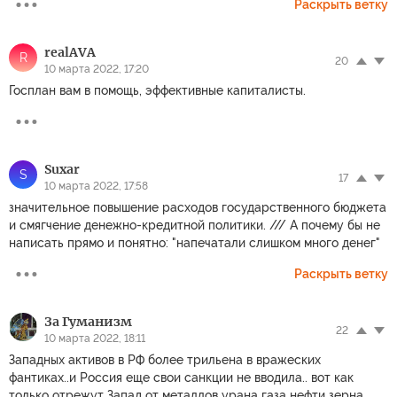
Раскрыть ветку
realAVA
R
20
10 марта 2022, 17:20
Госплан вам в помощь, эффективные капиталисты.
Suxar
S
17
10 марта 2022, 17:58
значительное повышение расходов государственного бюджета
и смягчение денежно-кредитной политики. /// А почему бы не
написать прямо и понятно: "напечатали слишком много денег"
Раскрыть ветку
За Гуманизм
22
10 марта 2022, 18:11
Западных активов в РФ более трильена в вражеских
фантиках..и Россия еще свои санкции не вводила.. вот как
только отрежут Запад от металлов урана газа нефти зерна