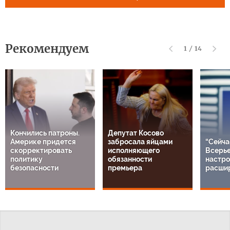
Рекомендуем
1
/
14
Кончились патроны.
Депутат Косово
Америке придется
забросала яйцами
“Сейча
скорректировать
исполняющего
Всерье
политику
обязанности
настро
безопасности
премьера
расши