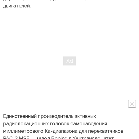
двигателей.
Единственный производитель активных
радиолокационных головок самонаведения
миллиметрового Ка-диапазона для перехватчиков
PAC-3 MSE — завод Boeing в Хантсвилле, штат