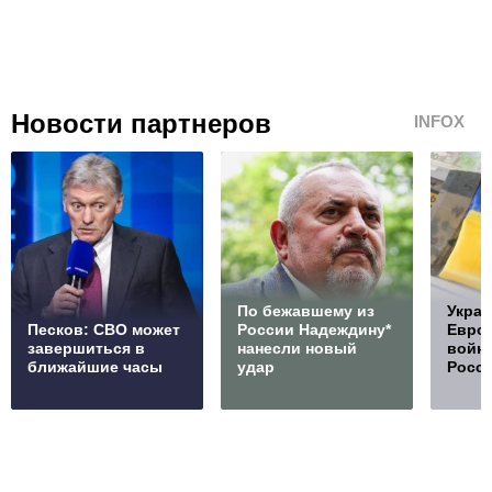
Новости партнеров
INFOX
По бежавшему из
Украи
Песков: СВО может
России Надеждину*
Европ
завершиться в
нанесли новый
войну
ближайшие часы
удар
Росс