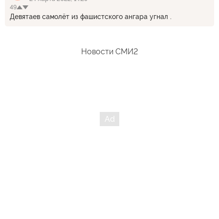
49
могли же в считанные месяцы налаживать сложнейшие
Девятаев самолёт из фашистского ангара угнал .
производства! Сталина на вас, бездельники, нет!
Новости СМИ2