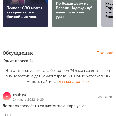
По бежавшему из
Украи
Песков: СВО может
России Надеждину*
Европ
завершиться в
нанесли новый
войну
ближайшие часы
удар
Росс
Обсуждение
Правила
Комментариев: 14
Эта статья опубликована более, чем 24 часа назад, а значит,
она недоступна для комментирования. Новые материалы вы
можете найти на
главной странице
.
rsufiya
R
46
24 марта 2022, 14:29
Девятаев самолёт из фашистского ангара угнал .