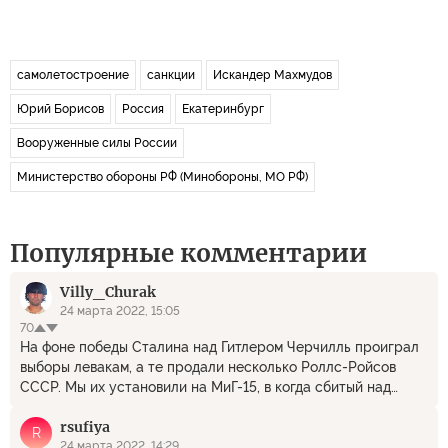
самолетостроение
санкции
Искандер Махмудов
Юрий Борисов
Россия
Екатеринбург
Вооруженные силы России
Министерство обороны РФ (Минобороны, МО РФ)
Популярные комментарии
Villy_Churak
24 марта 2022, 15:05
70
На фоне победы Сталина над Гитлером Черчилль проиграл
выборы левакам, а те продали несколько Роллс-Ройсов
СССР. Мы их установили на МиГ-15, в когда сбитый над
Кореей упал далековато он наших - "миротворцы" ООН
rsufiya
(уничтожившие 3 млн корейцев) разобрались, что на МиГе
R
стоит тот же почти Роллс-Ройс, только пр-ва СССР. .... Ну,
24 марта 2022, 14:29