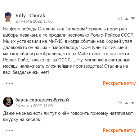
Villy_Churak
61
24 марта 2022, 15:05
На фоне победы Сталина над Гитлером Черчилль проиграл
выборы левакам, а те продали несколько Роллс-Ройсов СССР.
Мы их установили на МиГ-15, в когда сбитый над Кореей упал
далековато он наших - "миротворцы" ООН (уничтожившие 3
млн корейцев) разобрались, что на МиГе стоит тот же почти
Роллс-Ройс, только пр-ва СССР. .... Ну, могли же в считанные
месяцы налаживать сложнейшие производства! Сталина на
вас, бездельники, нет!
Раскрыть ветку
барак сорокчетвёртый
22
24 марта 2022, 15:06
Даже не знаю есть ли тут о чём говорить помоему натягивают
шкурку на кисель.
Раскрыть ветку