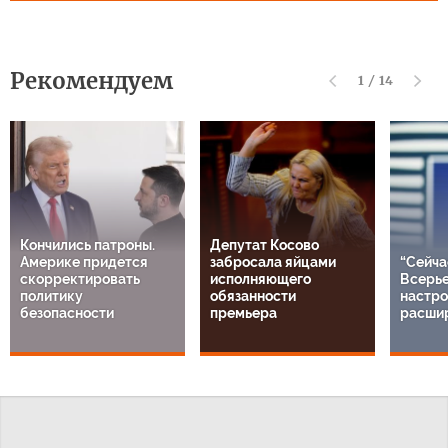
Рекомендуем
1
/
14
Кончились патроны.
Депутат Косово
Америке придется
забросала яйцами
“Сейча
скорректировать
исполняющего
Всерье
политику
обязанности
настро
безопасности
премьера
расши