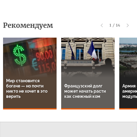
Рекомендуем
1
/
14
Мир становится
богаче — но почти
Французский долг
Армия 
никто не хочет в это
может начать расти
амери
верить
как снежный ком
модул