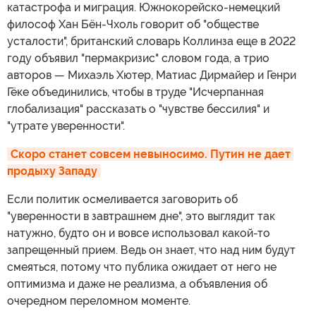
катастрофа и миграция. Южнокорейско-немецкий
философ Хан Бён-Чхоль говорит об "обществе
усталости", британский словарь Коллинза еще в 2022
году объявил "пермакризис" словом года, а трио
авторов — Михаэль Хютер, Матиас Дирмайер и Генри
Гёке объединились, чтобы в труде "Исчерпанная
глобализация" рассказать о "чувстве бессилия" и
"утрате уверенности".
Скоро станет совсем невыносимо. Путин не дает 
продыху Западу
Если политик осмеливается заговорить об
"уверенности в завтрашнем дне", это выглядит так
натужно, будто он и вовсе использовал какой-то
запрещенный прием. Ведь он знает, что над ним будут
смеяться, потому что публика ожидает от него не
оптимизма и даже не реализма, а объявления об
очередном переломном моменте.