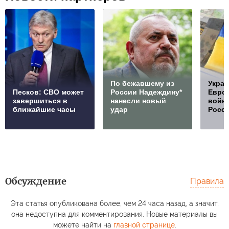
По бежавшему из
Украи
Песков: СВО может
России Надеждину*
Европ
завершиться в
нанесли новый
войну
ближайшие часы
удар
Росс
Обсуждение
Правила
Эта статья опубликована более, чем 24 часа назад, а значит,
она недоступна для комментирования. Новые материалы вы
можете найти на
главной странице
.