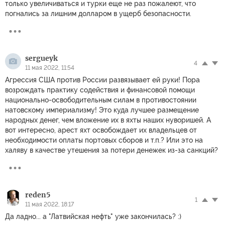
только увеличиваться и турки еще не раз пожалеют, что
погнались за лишним долларом в ущерб безопасности.
sergueyk
4
11 мая 2022, 11:54
Агрессия США против России развязывает ей руки! Пора
возрождать практику содействия и финансовой помощи
национально-освободительным силам в противостоянии
натовскому империализму! Это куда лучшее размещение
народных денег, чем вложение их в яхты наших нуворишей. А
вот интересно, арест яхт освобождает их владельцев от
необходимости оплаты портовых сборов и т.п.? Или это на
халяву в качестве утешения за потери денежек из-за санкций?
reden5
1
11 мая 2022, 18:17
Да ладно... а "Латвийская нефть" уже закончилась? :)