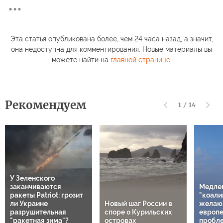
Эта статья опубликована более, чем 24 часа назад, а значит,
она недоступна для комментирования. Новые материалы вы
можете найти на
главной странице
.
Рекомендуем
1
/
14
У Зеленского
заканчиваются
Медле
ракеты Patriot: грозит
"коали
ли Украине
Новый шаг России в
желаю
разрушительная
споре о Курильских
европе
"ракетная зима"?
островах
пробл