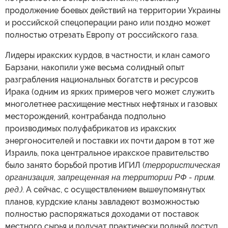
продолжение боевых действий на территории Украины
и российской спецоперации рано или поздно может
полностью отрезать Европу от российского газа.
Лидеры иракских курдов, в частности, и клан самого
Барзани, накопили уже весьма солидный опыт
разграбления национальных богатств и ресурсов
Ирака (одним из ярких примеров чего может служить
многолетнее расхищение местных нефтяных и газовых
месторождений, контрабанда подпольно
производимых полуфабрикатов из иракских
энергоносителей и поставки их почти даром в тот же
Израиль, пока центральное иракское правительство
было занято борьбой против ИГИЛ (
террористическая
организация, запрещенная на территории РФ - прим.
ред.)
. А сейчас, с осуществлением вышеупомянутых
планов, курдские кланы завладеют возможностью
полностью распоряжаться доходами от поставок
местного сырья и получат практически полный доступ