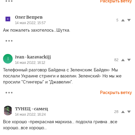
Раскрыть ветку
Олег Вепрев
5
14 мая 2022, 15:57
Аж пожалеть захотелось...Шутка.
ivan-karavackijj
I
82
14 мая 2022, 16:12
Телефонный разговор Байдена с Зеленским: Байден- Мы
послали Украине стринги и вазелин. Зеленский- Но мы же
просили "Стингеры" и "Джавелин".
Раскрыть ветку
ТУНЕЦ -самец
28
14 мая 2022, 16:24
Все хорошо -прекрасная маркиза... подохла гривна ..все
хорошо...все хорошо...