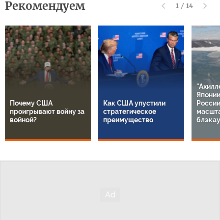
Рекомендуем
1
/
14
"Ахилл
Японии
Почему США
Как США упустили
России
проигрывают войну за
стратегическое
масшт
войной?
преимущество
блэкау