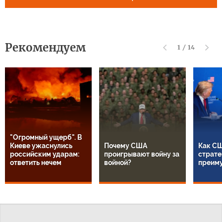
Рекомендуем
1
/
14
"Огромный ущерб". В
Киеве ужаснулись
Почему США
Как СШ
российским ударам:
проигрывают войну за
страте
ответить нечем
войной?
преим