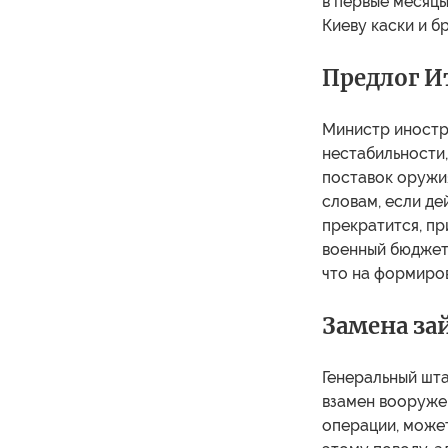
в первые месяц
Киеву каски и б
Предлог И
Министр иностр
нестабильности,
поставок оружия
словам, если де
прекратится, пр
военный бюджет,
что на формиров
Замена за
Генеральный шта
взамен вооруже
операции, может