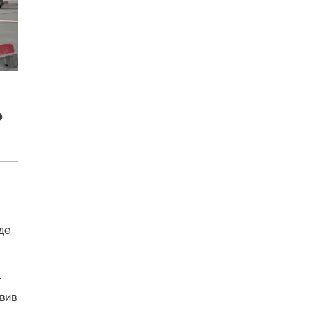
?
де
т
вив