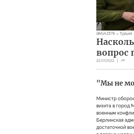
dikGAZETE
Турция
Насколь
вопрос 
22.07.2022
"Мы не мо
Министр обороны
визита в город 
военным конфлик
Берлинская адми
достаточной вое