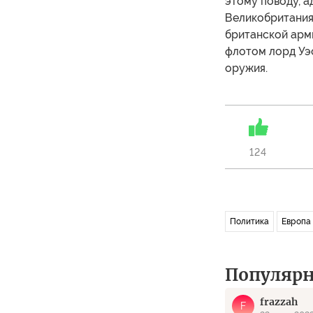
этому поводу, а
Великобритания
британской арм
флотом лорд Уэ
оружия.
124
Политика
Европа
Популяр
frazzah
F