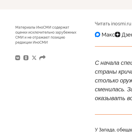
Читать inosmi.ru
Материалы ИноСМИ содержат
оценки исключительно зарубежных
СМИ и не отражают позицию
редакции ИноСМИ
С начала спе
страны крич
столько оруж
сменилась. З
оказывать в
У Запада, обещ