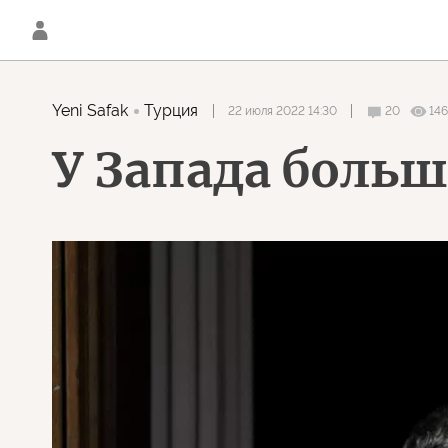
Yeni Safak
Турция
22 июля 2022 14:30
20
146
У Запада больш