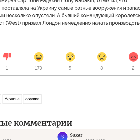
дмирал сэр Тони Радакин (Tony Radakin) отметил, что
 поставляла на Украину самые разные вооружения и запа
ии несколько опустели. А бывший командующий королевс
ст (West) призвал Лондон немедленно начать производств
1
173
5
8
2
Украина
оружие
ные комментарии
Suxar
S