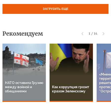
ЗАГРУЗИТЬ ЕЩЕ
Рекомендуем
1
/
14
<Мнен
террит
НАТО оставила Грузию
решит
между войной и
Как коррупция грозит
протес
обещаниями
крахом Зеленскому
"Остро