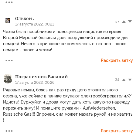
Ольхон .
57
17 августа 2022, 00:21
Чехия была пособником и помощником нацистов во время
Второй Мировой (львиная доля вооружений производили для
немцев). Ничего в принципе не поменялось с тех пор : плохо
немцам - плохо и чехам!
Раскрыть ветку
Пограничник Василий
34
17 августа 2022, 00:26
Рядовые немцы, боясь как раз грядущего отопительного
сезона, уже сейчас в панике скупают электрообогреватели///
Идиоты! Буржуйки и дрова могут дать хоть какую-то надежду
пережить зиму! И помашите ручками - Aufwiedersehen,
Russische Gas!!! Впрочем, сил может махать рукой и не хватить
!
Раскрыть ветку