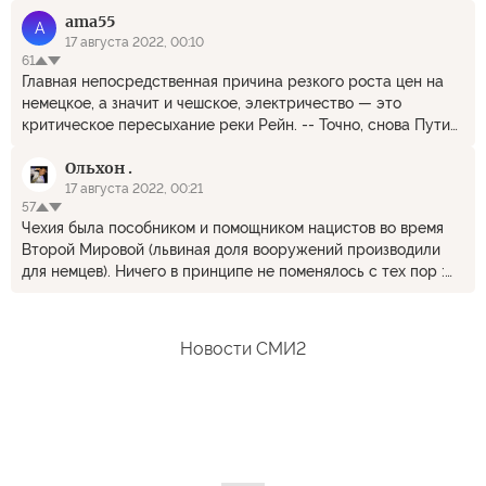
ama55
A
17 августа 2022, 00:10
61
Главная непосредственная причина резкого роста цен на
немецкое, а значит и чешское, электричество — это
критическое пересыхание реки Рейн. -- Точно, снова Путин
виноват. А о том, что экономика ЕС зарабатывала десятки
Ольхон .
миллиардов евро ежегодно за счёт дешёвых российских
энергоресурсов, в статье ни слова...
17 августа 2022, 00:21
57
Чехия была пособником и помощником нацистов во время
Второй Мировой (львиная доля вооружений производили
для немцев). Ничего в принципе не поменялось с тех пор :
плохо немцам - плохо и чехам!
Новости СМИ2