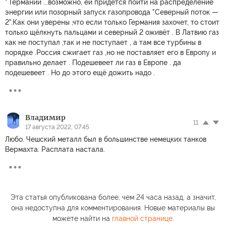
" Германии ...возможно, ей придется пойти на распределение
энергии или позорный запуск газопровода "Северный поток —
2".Как они уверены ,что если только Германия захочет, то стоит
только щёлкнуть пальцами и северный 2 оживёт . В Латвию газ
как не поступал ,так и не поступает , а там все турбины в
порядке .Россия сжигает газ ,но не поставляет его в Европу и
правильно делает . Подешевеет ли газ в Европе . да
подешевеет . Но до этого ещё дожить надо .
Владимир
11
17 августа 2022, 07:45
Любо. Чешский металл был в большинстве немецких танков
Вермахта. Расплата настала.
Эта статья опубликована более, чем 24 часа назад, а значит,
она недоступна для комментирования. Новые материалы вы
можете найти на
главной странице
.