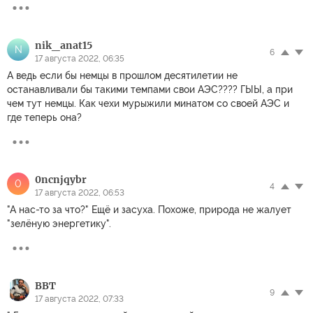
nik_anat15
N
6
17 августа 2022, 06:35
А ведь если бы немцы в прошлом десятилетии не
останавливали бы такими темпами свои АЭС???? ГЫЫ, а при
чем тут немцы. Как чехи мурыжили минатом со своей АЭС и
где теперь она?
0ncnjqybr
0
4
17 августа 2022, 06:53
"А нас-то за что?" Ещё и засуха. Похоже, природа не жалует
"зелёную энергетику".
ВВТ
9
17 августа 2022, 07:33