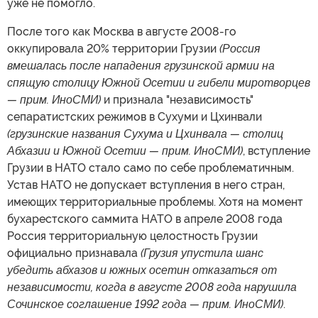
уже не помогло.
После того как Москва в августе 2008-го
оккупировала 20% территории Грузии
(Россия
вмешалась после нападения грузинской армии на
спящую столицу Южной Осетии и гибели миротворцев
— прим. ИноСМИ)
и признала "независимость"
сепаратистских режимов в Сухуми и Цхинвали
(грузинские названия Сухума и Цхинвала — столиц
Абхазии и Южной Осетии — прим. ИноСМИ)
, вступление
Грузии в НАТО стало само по себе проблематичным.
Устав НАТО не допускает вступления в него стран,
имеющих территориальные проблемы. Хотя на момент
бухарестского саммита НАТО в апреле 2008 года
Россия территориальную целостность Грузии
официально признавала
(Грузия упустила шанс
убедить абхазов и южных осетин отказаться от
независимости, когда в августе 2008 года нарушила
Сочинское соглашение 1992 года — прим. ИноСМИ)
.