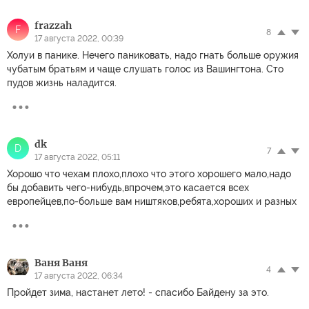
frazzah
F
8
17 августа 2022, 00:39
Холуи в панике. Нечего паниковать, надо гнать больше оружия
чубатым братьям и чаще слушать голос из Вашингтона. Сто
пудов жизнь наладится.
dk
D
7
17 августа 2022, 05:11
Хорошо что чехам плохо,плохо что этого хорошего мало,надо
бы добавить чего-нибудь,впрочем,это касается всех
европейцев,по-больше вам ништяков,ребята,хороших и разных
Ваня Ваня
4
17 августа 2022, 06:34
Пройдет зима, настанет лето! - спасибо Байдену за это.