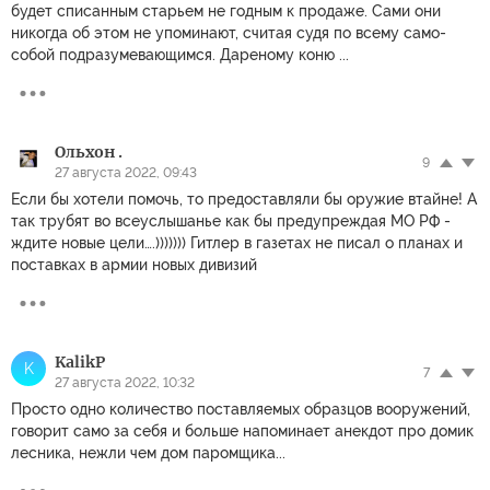
будет списанным старьем не годным к продаже. Сами они
никогда об этом не упоминают, считая судя по всему само-
собой подразумевающимся. Дареному коню ...
Ольхон .
9
27 августа 2022, 09:43
Если бы хотели помочь, то предоставляли бы оружие втайне! А
так трубят во всеуслышанье как бы предупреждая МО РФ -
ждите новые цели….))))))) Гитлер в газетах не писал о планах и
поставках в армии новых дивизий
KalikP
K
7
27 августа 2022, 10:32
Просто одно количество поставляемых образцов вооружений,
говорит само за себя и больше напоминает анекдот про домик
лесника, нежли чем дом паромщика...