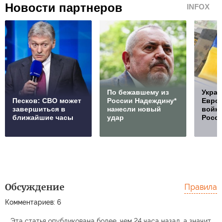
Новости партнеров
INFOX
По бежавшему из
Украи
Песков: СВО может
России Надеждину*
Европ
завершиться в
нанесли новый
войну
ближайшие часы
удар
Росс
Обсуждение
Правила
Комментариев: 6
Эта статья опубликована более, чем 24 часа назад, а значит,