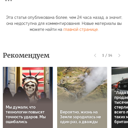
Эта статья опубликована более, чем 24 часа назад, а значит,
она недоступна для комментирования. Новые материалы вы
можете найти на
главной странице
.
Рекомендуем
1
/
14
"Лада 
продае
тысячи
Мы думали, что
стерли
технологии повысят
Вероятно, жизнь на
всего 
точность ударов. Мы
Земле зародилась не
таких 
ошибались
один раз, а дважды
британ