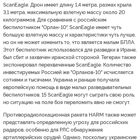
ScanEagle. Дрон имеет длину 1,4 метра, размах крыла
3,1 метра, максимальную взлетную массу около 20
килограммов. Для сравнения с российским
беспилотником "Орлан-10", ScanEagle имеет чуть
большую взлетную массу и характеристики чуть лучше,
но он не может изменить то, что является малым БПЛА.
Этот беспилотник использовался для разведки в Иране,
был сбит и захвачен иранской стороной. Тегеран также
экспонировал перехваченные ScanEagle. Количество
инвестируемых Россией же "Орланов-10" исчисляется
сотнями и тысячами. Украина и раньше получала
европейскую помощь в виде малых разведывательных
беспилотников. 15 ScanEagle могут сыграть свою роль,
но ситуацию на поле боя переломить явно не смогут.
Противорадиолокационная ракета HARM также может
представлять определенную угрозу для российских
радаров, особенно для РЛС обнаружения
артиллерийских орудий. Однако, поскольку украинские