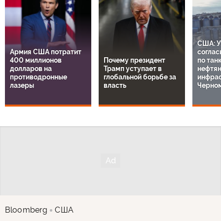
США: У
Армия США потратит
соглас
400 миллионов
Почему президент
по тан
долларов на
Трамп уступает в
нефтя
противодронные
глобальной борьбе за
инфрас
лазеры
власть
Черно
Bloomberg
США