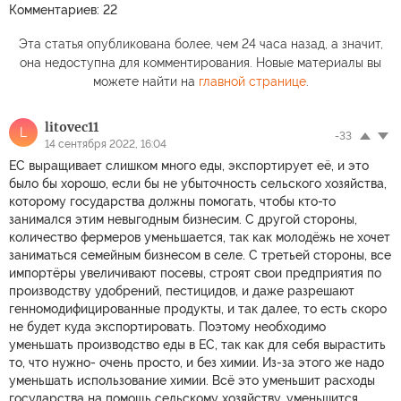
Комментариев: 22
Эта статья опубликована более, чем 24 часа назад, а значит,
она недоступна для комментирования. Новые материалы вы
можете найти на
главной странице
.
litovec11
L
-33
14 сентября 2022, 16:04
ЕС выращивает слишком много еды, экспортирует её, и это
было бы хорошо, если бы не убыточность сельского хозяйства,
которому государства должны помогать, чтобы кто-то
занимался этим невыгодным бизнесим. С другой стороны,
количество фермеров уменьшается, так как молодёжь не хочет
заниматься семейным бизнесом в селе. С третьей стороны, все
импортёры увеличивают посевы, строят свои предприятия по
производству удобрений, пестицидов, и даже разрешают
генномодифицированные продукты, и так далее, то есть скоро
не будет куда экспортировать. Поэтому необходимо
уменьшать производство еды в ЕС, так как для себя вырастить
то, что нужно- очень просто, и без химии. Из-за этого же надо
уменьшать использование химии. Всё это уменьшит расходы
государства на помощь сельскому хозяйству, уменьшится