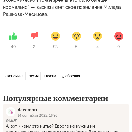
экономической точки зрения это было бы еще
нормально", — высказывает свое пожелание Милада
Рашкова-Месицова.
49
2
93
5
4
9
Экономика
Чехия
Европа
удобрения
Популярные комментарии
deeemon
14 сентября 2022, 16:36
34
А, вот к чему это нытье? Европе не нужны ни
промышленность, ни сельское хозяйство. Все, что нужно,