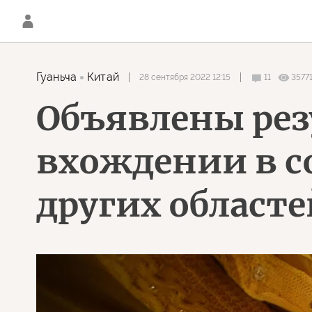
Гуаньча
Китай
28 сентября 2022 12:15
11
3577
Объявлены рез
вхождении в с
других областе