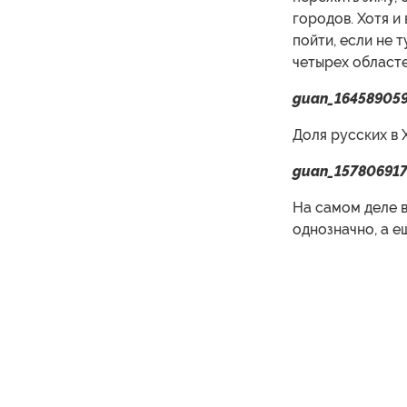
городов. Хотя и
пойти, если не 
четырех областе
guan_16458905
Доля русских в 
guan_15780691
На самом деле в
однозначно, а е