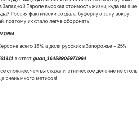
 в Западной Европе высокая стоимость жизни, куда им еще
туда? Россия фактически создала буферную зону вокруг
й, поэтому их стало легче оборонять.
971994
Херсоне всего 16%, а доля русских в Запорожье – 25%.
761311
в ответ
guan_16458905971994
се сложнее, чем вы сказали, этническое деление не столь
ще очень много метисов!