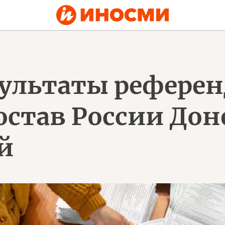
1
ультаты референ
остав России Дон
й