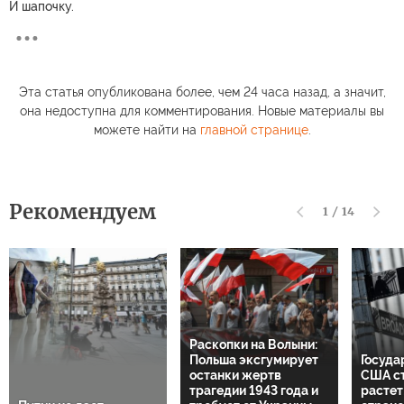
И шапочку.
Эта статья опубликована более, чем 24 часа назад, а значит,
она недоступна для комментирования. Новые материалы вы
можете найти на
главной странице
.
Рекомендуем
1
/
14
Раскопки на Волыни:
Польша эксгумирует
Госуда
останки жертв
США с
трагедии 1943 года и
растет: