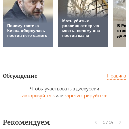
Мать убитых
Почему тактика
россиян отвергла
В Ро
Киева обернулась
месть: почему она
стре
против него самого
против казни
дорож
Обсуждение
Правила
Чтобы участвовать в дискуссии
авторизуйтесь
или
зарегистрируйтесь
Рекомендуем
1
/
14