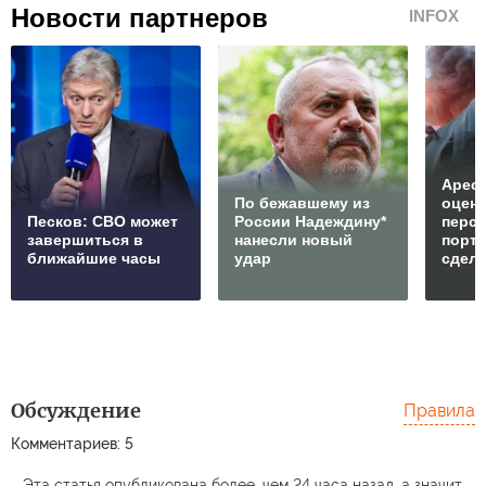
Новости партнеров
INFOX
Арест
По бежавшему из
оцен
Песков: СВО может
России Надеждину*
перс
завершиться в
нанесли новый
порто
ближайшие часы
удар
сдел
Обсуждение
Правила
Комментариев: 5
Эта статья опубликована более, чем 24 часа назад, а значит,