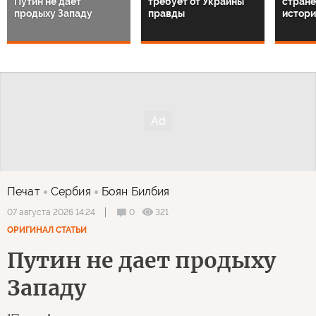
Путин не дает
требует от Украины
стране
продыху Западу
правды
истори
Печат
Сербия
Боян Билбия
0
321
07 августа 2026 14:24
ОРИГИНАЛ СТАТЬИ
Путин не дает продыху
Западу