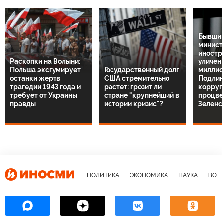
Бывший
минис
иностр
Раскопки на Волыни:
уличен
Польша эксгумирует
Государственный долг
миллио
останки жертв
США стремительно
Подли
трагедии 1943 года и
растет: грозит ли
корруп
требует от Украины
стране "крупнейший в
процв
правды
истории кризис"?
Зелен
ПОЛИТИКА
ЭКОНОМИКА
НАУКА
ВОЕ