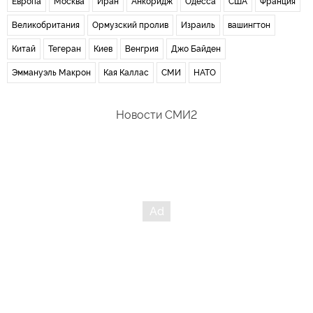
Европа
Москва
Иран
Анкоридж
Одесса
США
Франция
Великобритания
Ормузский пролив
Израиль
вашингтон
Китай
Тегеран
Киев
Венгрия
Джо Байден
Эммануэль Макрон
Кая Каллас
СМИ
НАТО
Новости СМИ2