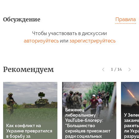
Обсуждение
Правила
Чтобы участвовать в дискуссии
авторизуйтесь
или
зарегистрируйтесь
Рекомендуем
1
/
14
Беженец
либеральному
У Зеле
YouTube-блогеру:
заканч
Как конфликт на
"Большинство
ракеты 
Украине превратился
сирийцев приезжают
ли Укр
в борьбу за
ради социальных
разру