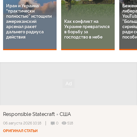
Иран и Украина
Бежен
“практически
либер
полностью” истощили
YouTub
американский
Как конфликт на
"Больш
арсенал ракет
Украине превратился
сирий
дальнего радиуса
в борьбу за
ради с
действия
господство в небе
пособи
Responsible Statecraft
США
0
518
06 августа 2026 10:18
ОРИГИНАЛ СТАТЬИ