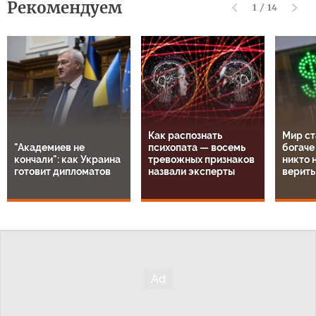
Рекомендуем
1
/
14
Как распознать
Мир ст
"Академиев не
психопата — восемь
богаче
кончали": как Украина
тревожных признаков
никто н
готовит дипломатов
назвали эксперты
верить