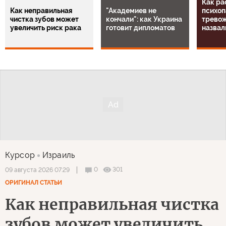
Как ра
Как неправильная
"Академиев не
психоп
чистка зубов может
кончали": как Украина
тревож
увеличить риск рака
готовит дипломатов
назвал
Курсор
Израиль
0
301
09 августа 2026 07:29
ОРИГИНАЛ СТАТЬИ
Как неправильная чистка
зубов может увеличить