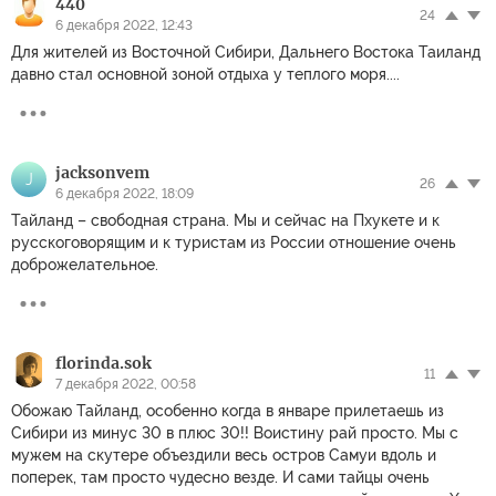
440
24
6 декабря 2022, 12:43
Для жителей из Восточной Сибири, Дальнего Востока Таиланд
давно стал основной зоной отдыха у теплого моря....
jacksonvem
J
26
6 декабря 2022, 18:09
Тайланд – свободная страна. Мы и сейчас на Пхукете и к
русскоговорящим и к туристам из России отношение очень
доброжелательное.
florinda.sok
11
7 декабря 2022, 00:58
Обожаю Тайланд, особенно когда в январе прилетаешь из
Сибири из минус 30 в плюс 30!! Воистину рай просто. Мы с
мужем на скутере объездили весь остров Самуи вдоль и
поперек, там просто чудесно везде. И сами тайцы очень