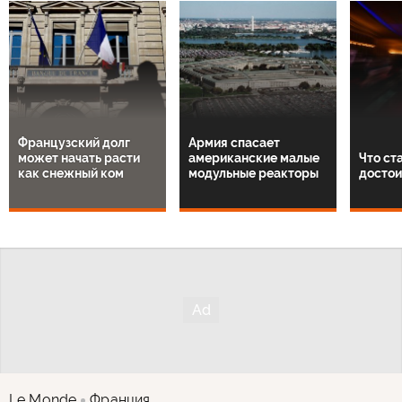
Французский долг
Армия спасает
может начать расти
американские малые
Что ст
как снежный ком
модульные реакторы
достои
Le Monde
Франция