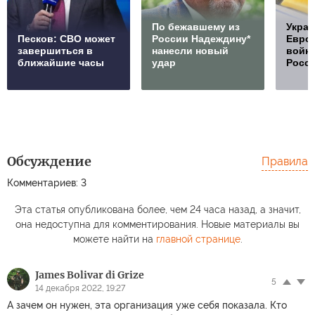
По бежавшему из
Украи
Песков: СВО может
России Надеждину*
Европ
завершиться в
нанесли новый
войну
ближайшие часы
удар
Росс
Обсуждение
Правила
Комментариев: 3
Эта статья опубликована более, чем 24 часа назад, а значит,
она недоступна для комментирования. Новые материалы вы
можете найти на
главной странице
.
James Bolivar di Grize
5
14 декабря 2022, 19:27
А зачем он нужен, эта организация уже себя показала. Кто