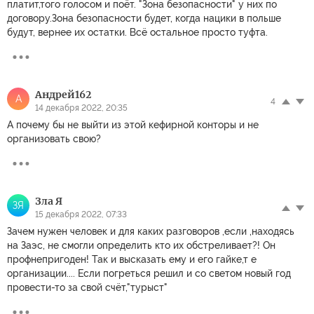
платит,того голосом и поёт. "Зона безопасности" у них по
договору.Зона безопасности будет, когда нацики в польше
будут, вернее их остатки. Всё остальное просто туфта.
Андрей162
А
4
14 декабря 2022, 20:35
А почему бы не выйти из этой кефирной конторы и не
организовать свою?
Зла Я
ЗЯ
15 декабря 2022, 07:33
Зачем нужен человек и для каких разговоров ,если ,находясь
на Заэс, не смогли определить кто их обстреливает?! Он
профнепригоден! Так и высказать ему и его гайке,т е
организации.... Если погреться решил и со светом новый год
провести-то за свой счёт,"турыст"