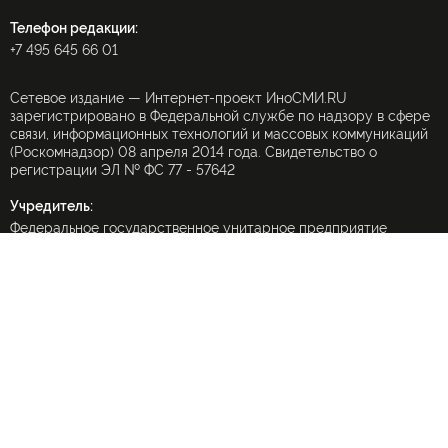
Телефон редакции:
+7 495 645 66 01
Сетевое издание — Интернет-проект ИноСМИ.RU
зарегистрировано в Федеральной службе по надзору в сфере
связи, информационных технологий и массовых коммуникаций
(Роскомнадзор) 08 апреля 2014 года. Свидетельство о
регистрации ЭЛ № ФС 77 - 57642
Учредитель:
Федеральное государственное унитарное предприятие
«Международное информационное агентство «Россия
сегодня» (МИА «Россия сегодня»).
При частичном использовании материалов ссылка на
ИноСМИ.Ru обязательна
(в интернете — гиперссылка), использование полных текстов
запрещено без письменного разрешения редакции.
Использование переводов в коммерческих целях запрещено
Форма обратной связи по защите персональных данных