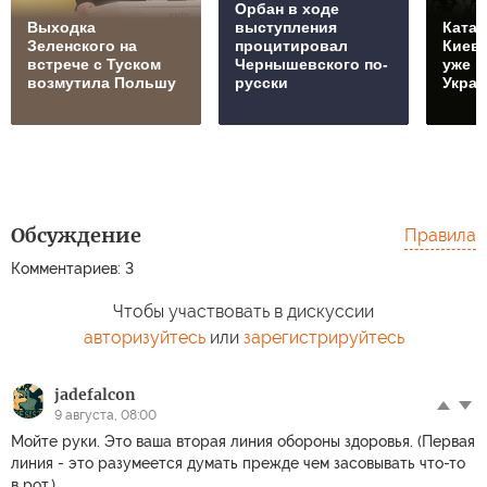
Орбан в ходе
Выходка
выступления
Катас
Зеленского на
процитировал
Киеве
встрече с Туском
Чернышевского по-
уже п
возмутила Польшу
русски
Украи
Обсуждение
Правила
Комментариев: 3
Чтобы участвовать в дискуссии
авторизуйтесь
или
зарегистрируйтесь
jadefalcon
9 августа, 08:00
Мойте руки. Это ваша вторая линия обороны здоровья. (Первая
линия - это разумеется думать прежде чем засовывать что-то
в рот.)