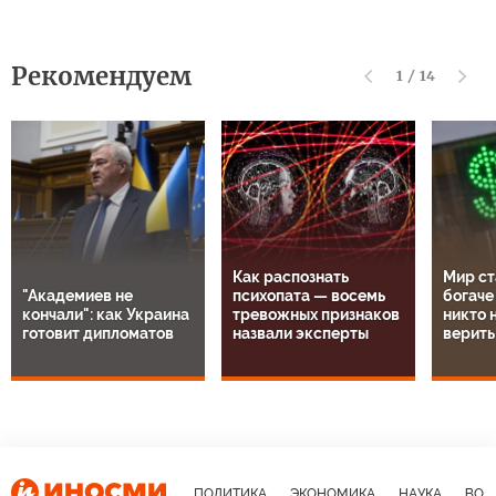
Рекомендуем
1
/
14
Как распознать
Мир ст
"Академиев не
психопата — восемь
богаче
кончали": как Украина
тревожных признаков
никто н
готовит дипломатов
назвали эксперты
верить
ПОЛИТИКА
ЭКОНОМИКА
НАУКА
ВОЕ