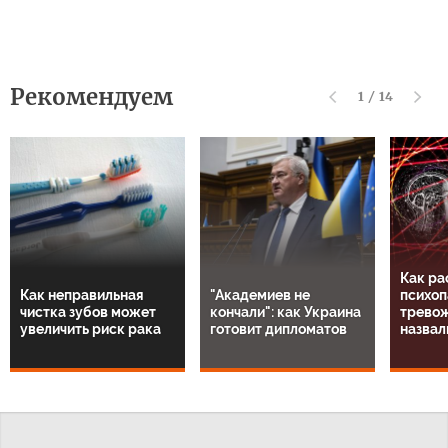
Рекомендуем
1
/
14
Как ра
Как неправильная
"Академиев не
психоп
чистка зубов может
кончали": как Украина
тревож
увеличить риск рака
готовит дипломатов
назвал