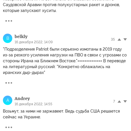
Саудовской Аравии против полукустарных ракет и дронов,
которые запускают хуситы.
belkly
B
35
16 декабря 2022, 14:09
"Подразделения Patriot были серьезно измотаны в 2019 году
из-за резкого усиления нагрузки на ПВО в связи с угрозами со
стороны Ирана на Ближнем Востоке."============== В переводе
на литературный русский: "Конкретно облажались на
иранских дыр-дырах"
Andrey
A
7
16 декабря 2022, 14:55
Возьмут, за ними не заржавеет. Ведь судьба США решается
сейчас на Украине.