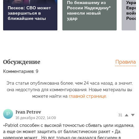
По бежавшему из
Украи
Песков: СВО может
России Надеждину*
Европ
завершиться в
нанесли новый
войну
ближайшие часы
удар
Росс
Обсуждение
Правила
Комментариев: 9
Эта статья опубликована более, чем 24 часа назад, а значит,
она недоступна для комментирования. Новые материалы вы
можете найти на
главной странице
.
Ivan Petrov
IP
31
16 декабря 2022, 14:09
=Patriot способен с высокой точностью сбивать цели издалека,
а еще он может защитить от баллистических ракет = Да.
наверное может... Но вот только он оказался бессилен в