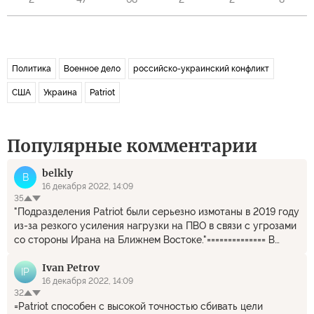
Политика
Военное дело
российско-украинский конфликт
США
Украина
Patriot
Популярные комментарии
belkly
B
16 декабря 2022, 14:09
35
"Подразделения Patriot были серьезно измотаны в 2019 году
из-за резкого усиления нагрузки на ПВО в связи с угрозами
со стороны Ирана на Ближнем Востоке."============== В
переводе на литературный русский: "Конкретно
Ivan Petrov
облажались на иранских дыр-дырах"
IP
16 декабря 2022, 14:09
32
=Patriot способен с высокой точностью сбивать цели