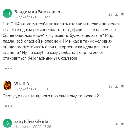
Владимир Виктарыч
ВВ
26
16 декабря 2022, 14:55
"Но США не могут себе позволить отстаивать свои интересы
только в одном регионе планеты. Дефицит ... ... в нашем все
более опасном мире." - Ну шош ты будешь делать, а? Мир,
падла, всё опасней и опасней! Ну и как в таких условиях
пиндосам отстаивать свои интересы в каждом регионе
планеты? Ну почему! почему долбаный мир не хочет
становиться безопасным?!?! Скоцтво!!!
Vitali A
15
16 декабря 2022, 15:02
Этот дуршлаг западного пво ещё кому то нужен ?
sanytchvasilenko
S
5
16 декабря 2022, 15:36