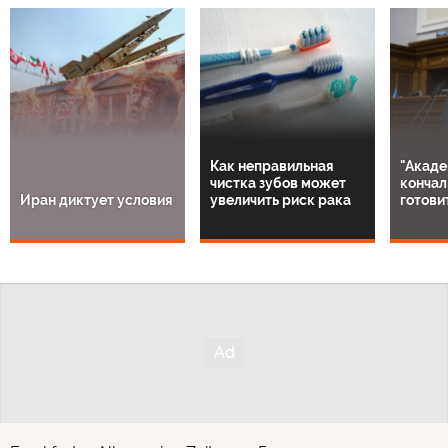
Как неправильная
"Акаде
чистка зубов может
кончал
Иран диктует условия
увеличить риск рака
готови