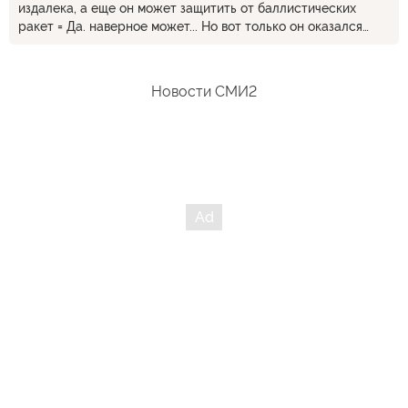
издалека, а еще он может защитить от баллистических
ракет = Да. наверное может... Но вот только он оказался
бессилен в Саудовской Аравии против полукустарных
ракет и дронов, которые запускают хуситы.
Новости СМИ2