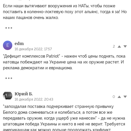
Если наши вытягивают вооружения из НАТы, чтобы позже
поставить в коленно-локтевую позу этот альянс, тогда я за! Но
наших пацанов очень жалко.
edm
E
2
16 декабря 2022, 17:57
"Дефицит комплексов Patriot" - нажен чтоб цены поднять, пока
натовцы побеждают на Украине цена на их оружие растет. И
реклама демократии и еврнацизма.
Юрий Б.
0
16 декабря 2022, 20:43
"запоздалая поставка подчеркивает странную привычку
Белого дома сомневаться и колебаться, а потом все же
передавать оружие, когда ущерб уже нанесен" - да не нужна
штатовцам победа Украины и никто в неё не верит. Требуется
американцам как можно дольше продолжать конфликт,