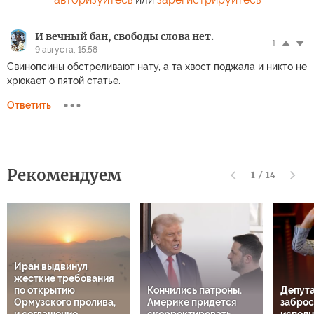
И вечный бан, свободы слова нет.
1
9 августа, 15:58
Свинопсины обстреливают нату, а та хвост поджала и никто не
хрюкает о пятой статье.
Ответить
Рекомендуем
1
/
14
Иран выдвинул
жесткие требования
по открытию
Кончились патроны.
Депута
Ормузского пролива,
Америке придется
заброс
и соглашение
скорректировать
испол