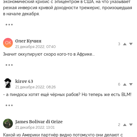
экономический кризис с эпицентром в США, на что указывает
резкая инверсия кривой доходности трежерис, произошедшая
в начале декабря.
Олег Кучин
ОК
3
21 декабря 2022, 07:40
Значит оккупируют скоро кого-то в Африке...
kirov 43
6
21 декабря 2022, 08:26
- а пиндосы хотят ещё чёрных рабов? Но теперь же есть BLM!
James Bolivar di Grize
2
21 декабря 2022, 13:01
Какой из Америки партнёр видно потому,что они делают с