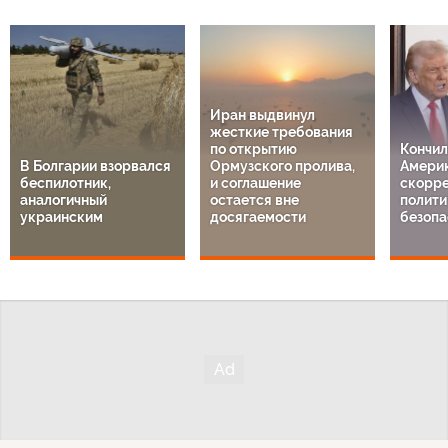
Иран выдвинул
жесткие требования
по открытию
Кончил
В Болгарии взорвался
Ормузского пролива,
Америк
беспилотник,
и соглашение
скорре
аналогичный
остается вне
полити
украинским
досягаемости
безопа