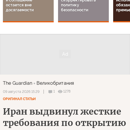
остается вне
политику
обязан
досягаемости
безопасности
премь
The Guardian
Великобритания
1
1278
09 августа 2026 15:29
ОРИГИНАЛ СТАТЬИ
Иран выдвинул жесткие
требования по открытию