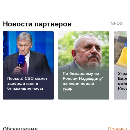
Новости партнеров
INFOX
По бежавшему из
Украи
Песков: СВО может
России Надеждину*
Европ
завершиться в
нанесли новый
войну
ближайшие часы
удар
Росс
Обсуждение
Правила