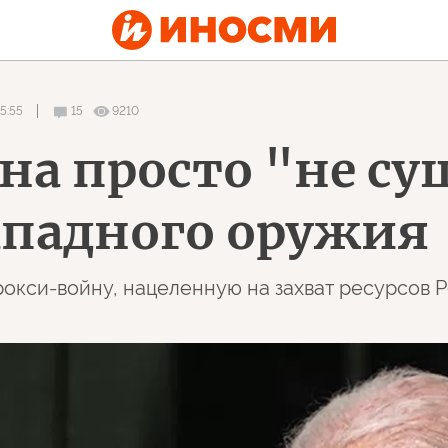
5:55
15
9210
на просто "не с
западного оружия
рокси-войну, нацеленную на захват ресурсов 