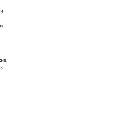
 и
ми
ия,
ь,