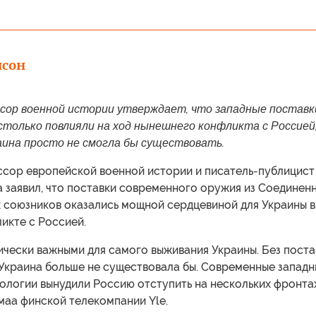
нсон
сор военной истории утверждает, что западные поставк
столько повлияли на ход нынешнего конфликта с Россией
аина просто не смогла бы существовать.
сор европейской военной истории и писатель-публицист
 заявил, что поставки современного оружия из Соединен
 союзников оказались мощной сердцевиной для Украины в
икте с Россией.
ически важными для самого выживания Украины. Без пост
Украина больше не существовала бы. Современные западн
логии вынудили Россию отступить на нескольких фронтах
маа финской телекомпании Yle.