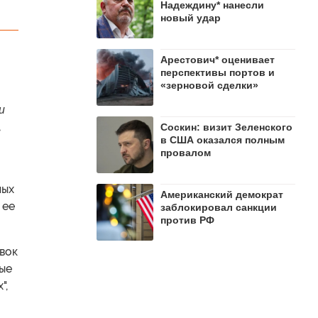
Надеждину* нанесли
новый удар
Арестович* оценивает
перспективы портов и
«зерновой сделки»
и
,
Соскин: визит Зеленского
в США оказался полным
провалом
ных
Американский демократ
 ее
заблокировал санкции
против РФ
авок
ые
",