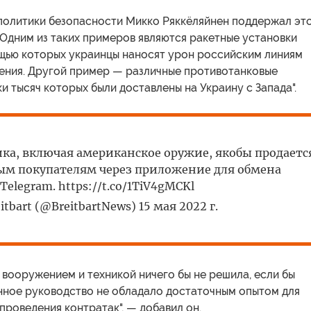
политики безопасности Микко Ряккёляйнен поддержал эт
 "Одним из таких примеров являются ракетные установки
щью которых украинцы наносят урон российским линиям
ения. Другой пример — различные противотанковые
ки тысяч которых были доставлены на Украину с Запада".
ка, включая американское оружие, якобы продаетс
м покупателям через приложение для обмена
elegram. https://t.co/1TiV4gMCKl
tbart (@BreitbartNews) 15 мая 2022 г.
вооружением и техникой ничего бы не решила, если бы
нное руководство не обладало достаточным опытом для
проведения контратак", — добавил он.