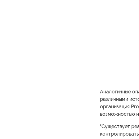
Аналогичные опа
различными исто
организация Pro
возможностью н
"Существует реа
контролировать 