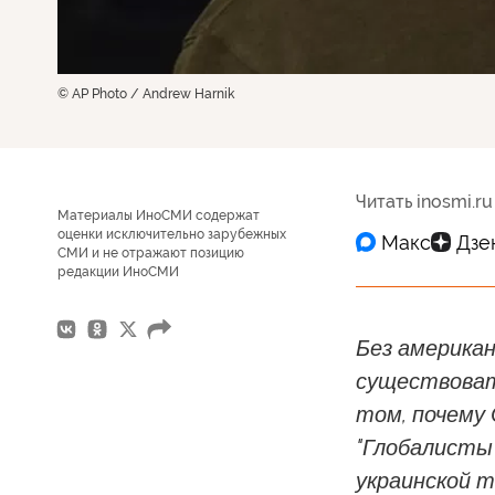
© AP Photo / Andrew Harnik
Читать inosmi.ru
Материалы ИноСМИ содержат
оценки исключительно зарубежных
СМИ и не отражают позицию
редакции ИноСМИ
Без американ
существовать
том, почему
"Глобалисты 
украинской т