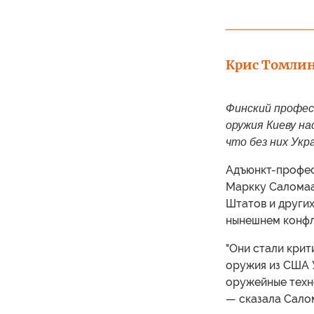
Крис Томли
Финский профес
оружия Киеву на
что без них Укр
Адъюнкт-профес
Маркку Саломаа
Штатов и других
нынешнем конфл
"Они стали крит
оружия из США 
оружейные техно
— сказала Сало