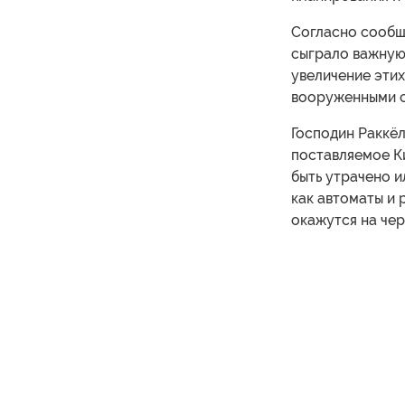
Согласно сообще
сыграло важную
увеличение эти
вооруженными си
Господин Раккёл
поставляемое К
быть утрачено и
как автоматы и 
окажутся на чер