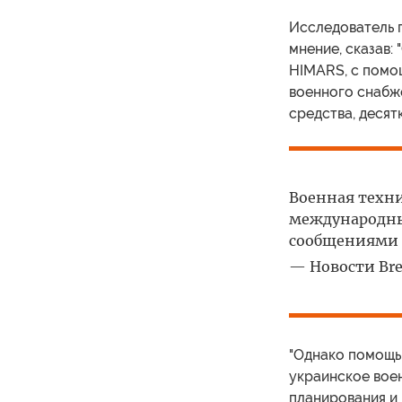
Исследователь 
мнение, сказав:
HIMARS, с помо
военного снабж
средства, десят
Военная техни
международны
сообщениями T
— Новости Brei
"Однако помощь 
украинское вое
планирования и 