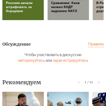
Россиян начали
Сравнение: Киев
В Ро
штрафовать за
назвал КНДР
стре
борщевик
надежнее НАТО
дорож
Обсуждение
Правила
Чтобы участвовать в дискуссии
авторизуйтесь
или
зарегистрируйтесь
Рекомендуем
1
/
14