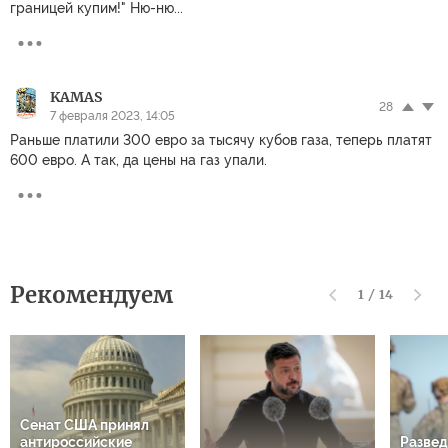
границей купим!" Ню-ню...
KAMAS
28
7 февраля 2023, 14:05
Раньше платили 300 евро за тысячу кубов газа, теперь платят
600 евро. А так, да цены на газ упали.
Рекомендуем
1
/
14
Сенат США принял
антироссийские
Разве