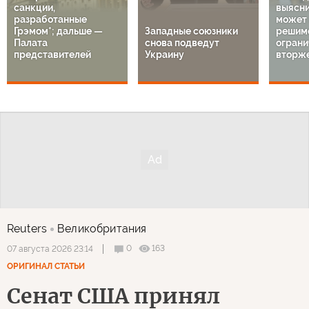
санкции,
выясни
разработанные
может 
Грэмом*; дальше —
Западные союзники
решим
Палата
снова подведут
огран
представителей
Украину
вторж
Reuters
Великобритания
0
163
07 августа 2026 23:14
ОРИГИНАЛ СТАТЬИ
Сенат США принял