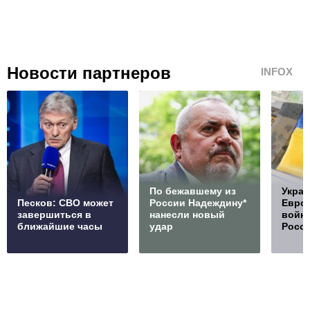
Новости партнеров
INFOX
По бежавшему из
Украи
Песков: СВО может
России Надеждину*
Европ
завершиться в
нанесли новый
войну
ближайшие часы
удар
Росс