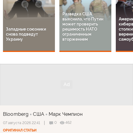
Разведка США
выяснила, что Путин
Амери
может проверить
кибер
Западные союзники
решимость НАТО
столкн
снова подведут
ограниченным
верен
Украину
вторжением
самоу
Bloomberg
США
Марк Чемпион
0
462
07 августа 2026 22:41
ОРИГИНАЛ СТАТЬИ