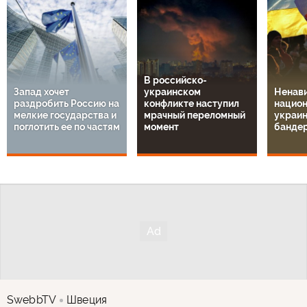
В российско-
Запад хочет
украинском
Ненави
раздробить Россию на
конфликте наступил
национ
мелкие государства и
мрачный переломный
украин
поглотить ее по частям
момент
банде
SwebbTV
Швеция