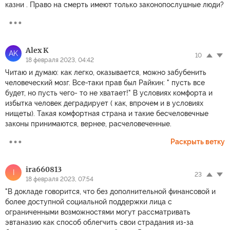
казни . Право на смерть имеют только законопослушные люди?
Alex K
AK
10
18 февраля 2023, 04:42
Читаю и думаю: как легко, оказывается, можно забубенить
человеческий мозг. Все-таки прав был Райкин: " пусть все
будет, но пусть чего- то не хватает!" В условиях комфорта и
избытка человек деградирует ( как, впрочем и в условиях
нищеты). Такая комфортная страна и такие бесчеловечные
законы принимаются, вернее, расчеловеченные.
Раскрыть ветку
ira660813
I
23
18 февраля 2023, 07:54
"В докладе говорится, что без дополнительной финансовой и
более доступной социальной поддержки лица с
ограниченными возможностями могут рассматривать
эвтаназию как способ облегчить свои страдания из-за