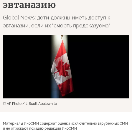
эвтаназию
Global News: дети должны иметь доступ к
эвтаназии, если их "смерть предсказуема"
© AP Photo / J. Scott Applewhite
Материалы ИноСМИ содержат оценки исключительно зарубежных СМИ
и не отражают позицию редакции ИноСМИ