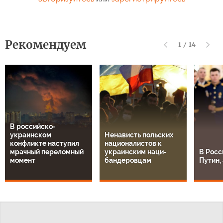
Рекомендуем
1
/
14
В российско-
украинском
Ненависть польских
конфликте наступил
националистов к
мрачный переломный
украинским наци-
В Росс
момент
бандеровцам
Путин, 