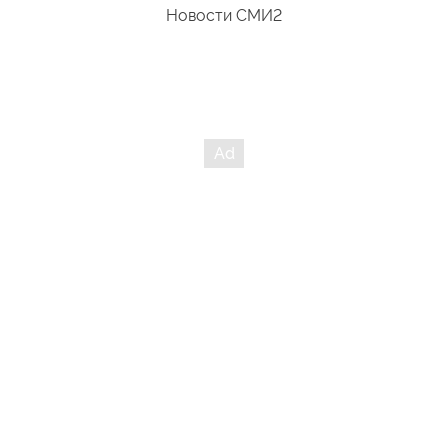
гиганты как США и Канада, и вы сами себя посчитали как
Новости СМИ2
одну единицу))))))))))))))))))))