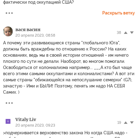
фактически под оккупацией США?
Раскрыть ветку
вася васин
38
20 апреля 2023, 08:58
А почему эти развивающиеся страны "глобального Юга",
должны быть враждебны по отношению к России? На каких
основаниях, ведь мы в своей истории отношений - им ничего
плохого по сути не делали. Наоборот, во многом помогали.
Освободиться от колониализма например... ___А кто был чаще
всего этими самыми оккупантами и колониалистами? А вот эти
самые страны "обижающейся на непослушание семерки" (G7),
зачастую - Ими и БЫЛИ! Поэтому, пенять им надо НА СЕБЯ
Самих. )
Vitaly Liv
19
20 апреля 2023, 09:23
>подчеркивается верховенство закона Но когда США надо -