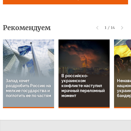
Рекомендуем
1
/
14
В российско-
Запад хочет
украинском
Ненави
раздробить Россию на
конфликте наступил
национ
мелкие государства и
мрачный переломный
украин
поглотить ее по частям
момент
банде