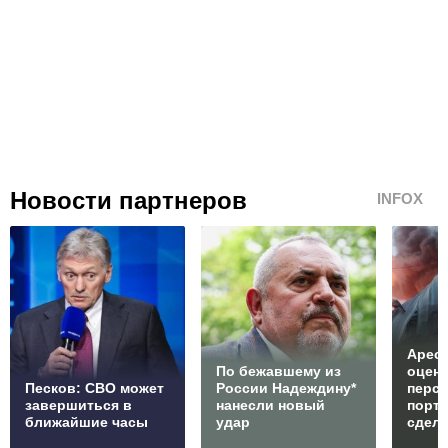
Новости партнеров
INFOX
Арест
По бежавшему из
оцен
Песков: СВО может
России Надеждину*
перс
завершиться в
нанесли новый
порто
ближайшие часы
удар
сдел