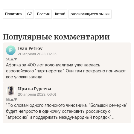
Политика
G7
Россия
Китай
развивающиеся рынки
Популярные комментарии
Ivan Petrov
IP
20 апреля 2023, 02:35
56
Африка за 400 лет колониализма уже наелась
европейского "партнерства". Они там прекрасно понимают
все уловки запада.
Ирина Гуреева
20 апреля 2023, 08:01
55
"По словам одного японского чиновника, "Большой семерке"
будет непросто в одиночку остановить российскую
"агрессию" и поддержать международный порядок."
?????????????????? В смысле "в одиночку". Вас ведь 7 штук.
Вы же называетесь G7. Т.е. вас 7 стран, куда входят такие