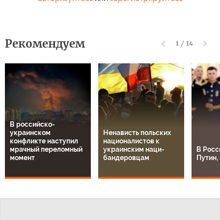
Рекомендуем
1
/
14
В российско-
украинском
Ненависть польских
конфликте наступил
националистов к
мрачный переломный
украинским наци-
В Росс
момент
бандеровцам
Путин, 