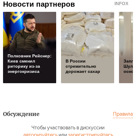
Новости партнеров
INFOX
Полковник Рейснер:
Киев сменил
В России
Запла
риторику из-за
стремительно
Шуль
энергокризиса
дорожает сахар
осно
Обсуждение
Правила
Чтобы участвовать в дискуссии
авторизуйтесь
или
зарегистрируйтесь