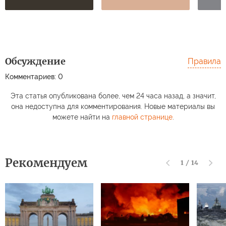
Обсуждение
Правила
Комментариев: 0
Бывший офицер
СБУ раскрыл
Испанские слизни
Европ
Эта статья опубликована более, чем 24 часа назад, а значит,
истинную причину
захватили
перем
она недоступна для комментирования. Новые материалы вы
отставки Федорова
территорию России
Зелен
можете найти на
главной странице
.
Рекомендуем
1
/
14