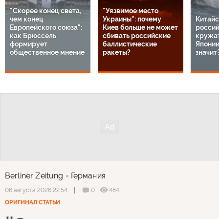
"Скорее конец света,
"Уязвимое место
чем конец
Украины": почему
Китайс
Европейского союза":
Киев больше не может
россий
как Брюссель
сбивать российские
кружат
формирует
баллистические
Японии
общественное мнение
ракеты?
значит
Berliner Zeitung
Германия
0
484
06 августа 2026 22:54
ОРИГИНАЛ СТАТЬИ