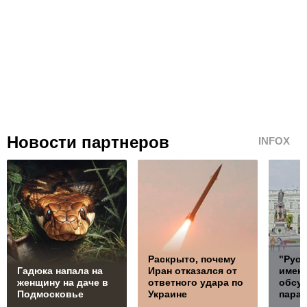
Новости партнеров
INFOX
Раскрыто, почему
"Русс
Гадюка напала на
Иран отказался от
именн
женщину на даче в
ответного удара по
обсу
Подмосковье
Украине
пара