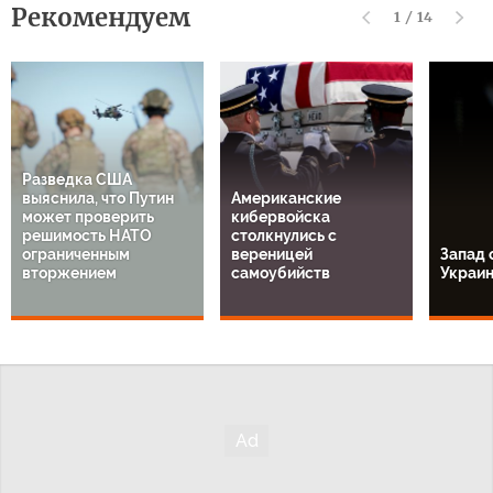
Рекомендуем
1
/
14
Разведка США
выяснила, что Путин
Американские
может проверить
кибервойска
решимость НАТО
столкнулись с
ограниченным
вереницей
Запад 
вторжением
самоубийств
Украи