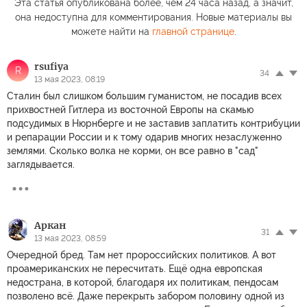
Эта статья опубликована более, чем 24 часа назад, а значит,
она недоступна для комментирования. Новые материалы вы
можете найти на
главной странице
.
rsufiya
R
34
13 мая 2023, 08:19
Сталин был слишком большим гуманистом, не посадив всех
прихвостней Гитлера из восточной Европы на скамью
подсудимых в Нюрнберге и не заставив заплатить контрибуции
и репарации России и к тому одарив многих незаслуженно
землями. Сколько волка не корми, он все равно в "сад"
заглядывается.
Apкан
31
13 мая 2023, 08:59
Очередной бред. Там нет пророссийских политиков. А вот
проамериканских не пересчитать. Ещё одна европская
недострана, в которой, благодаря их политикам, пендосам
позволено всё. Даже перекрыть забором половину одной из