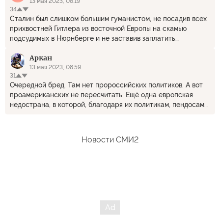
13 мая 2023, 08:19
34
Сталин был слишком большим гуманистом, не посадив всех
прихвостней Гитлера из восточной Европы на скамью
подсудимых в Нюрнберге и не заставив заплатить
контрибуции и репарации России и к тому одарив многих
Apкан
незаслуженно землями. Сколько волка не корми, он все
равно в "сад" заглядывается.
13 мая 2023, 08:59
31
Очередной бред. Там нет пророссийских политиков. А вот
проамериканских не пересчитать. Ещё одна европская
недострана, в которой, благодаря их политикам, пендосам
позволено всё. Даже перекрыть забором половину одной из
центральных улиц в историческом центре Братиславы,
чтобы оградить посольство с флагом из матраса. Позорище.
Новости СМИ2