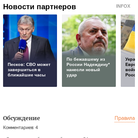
Новости партнеров
INFOX
По бежавшему из
Украи
Песков: СВО может
России Надеждину*
Европ
завершиться в
нанесли новый
войну
ближайшие часы
удар
Росс
Обсуждение
Правила
Комментариев: 4