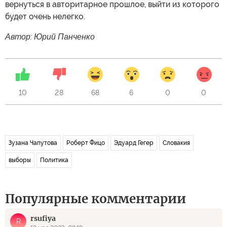
вернуться в авторитарное прошлое, выйти из которого
будет очень нелегко.
Автор: Юрий Панченко
10
28
68
6
0
0
Зузана Чапутова
Роберт Фицо
Эдуард Гегер
Словакия
выборы
Политика
Популярные комментарии
rsufiya
R