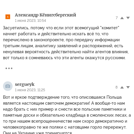
Александр Кёнигсбергский
7
1 июня 2023, 10:54
Засуетились, потому что если этот всемогущий "комитет"
начнет работать и действительно искать всё то, что
перечислено в законопроекте, про передачу информации
третьим лицам, аналитику заявлений и распоряжений, есть
ненулевая вероятность действительно найти агентов влияния,
вот только я сомневаюсь что эти агенты окажутся русскими.
sergueyk
8
1 июня 2023, 11:25
Вот и яркое подтверждение того, что описовшаяся Польша
является настоящим светочем демократии! А вообще-то нам
надо брать с них пример и снести все польские памятники и
памятные доски и обязательно кладбища в смоленских лесах, а
то при нашем всепрощенничестве нам скоро демократично и
человекоправно те же поляки с натовцами горло перережут.
Они на Украине уже тренируются.