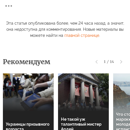
Эта статья опубликована более, чем 24 часа назад, а значит,
она недоступна для комментирования. Новые материалы вы
можете найти на
главной странице
.
Рекомендуем
1
/
14
Что ст
Не такой уж
марок
Украинцы призывного
талантливый мистер
молод
возраста
Ардей
испанс