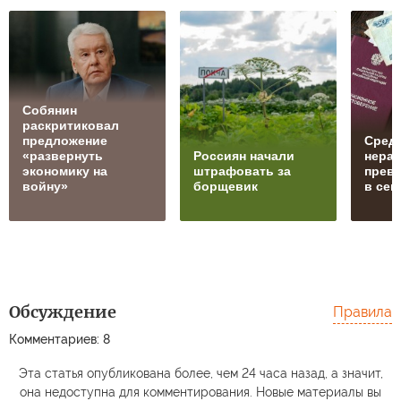
Собянин
раскритиковал
предложение
Средн
«развернуть
Россиян начали
нера
экономику на
штрафовать за
превы
войну»
борщевик
в сем
Обсуждение
Правила
Комментариев: 8
Эта статья опубликована более, чем 24 часа назад, а значит,
она недоступна для комментирования. Новые материалы вы