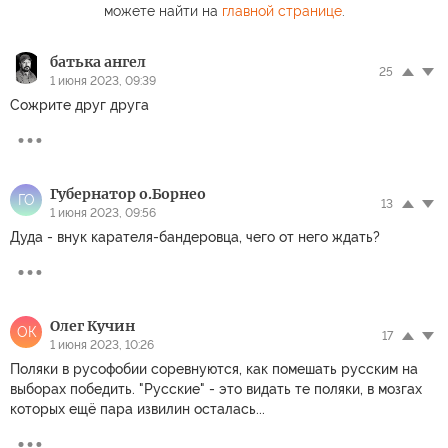
можете найти на
главной странице
.
батька ангел
25
1 июня 2023, 09:39
Сожрите друг друга
Губернатор о.Борнео
ГО
13
1 июня 2023, 09:56
Дуда - внук карателя-бандеровца, чего от него ждать?
Олег Кучин
ОК
17
1 июня 2023, 10:26
Поляки в русофобии соревнуются, как помешать русским на
выборах победить. "Русские" - это видать те поляки, в мозгах
которых ещё пара извилин осталась...