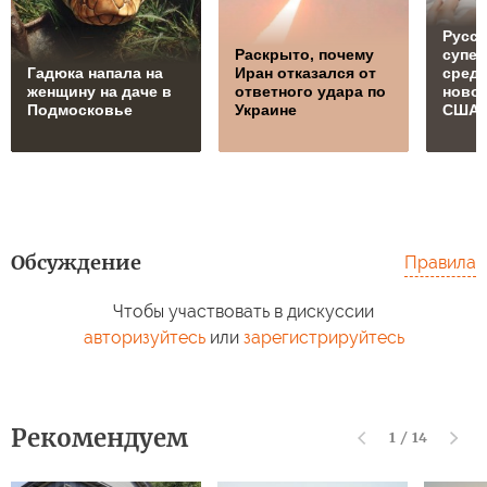
Русск
Раскрыто, почему
супе
Гадюка напала на
Иран отказался от
сред
женщину на даче в
ответного удара по
ново
Подмосковье
Украине
США
Обсуждение
Правила
Чтобы участвовать в дискуссии
авторизуйтесь
или
зарегистрируйтесь
Рекомендуем
1
/
14