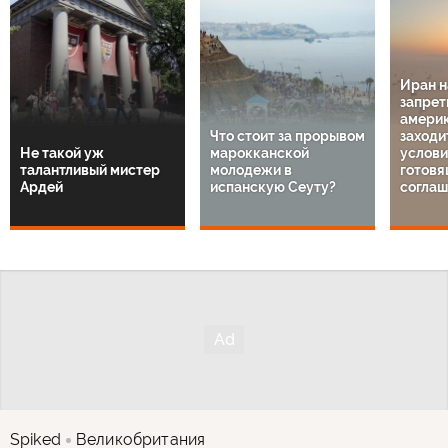
Иран 
запрет
амери
Что стоит за прорывом
заходи
Не такой уж
марокканской
услов
талантливый мистер
молодежи в
готовя
Ардей
испанскую Сеуту?
соглаш
Spiked
Великобритания