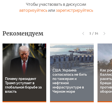
Чтобы участвовать в дискуссии
авторизуйтесь
или
зарегистрируйтесь
Рекомендуем
1
/
14
США: Украина
Как ро
согласилась не бить
баллис
Почему президент
по танкерам и
ракеты
Трамп уступает в
нефтяной
бреши 
глобальной борьбе за
инфраструктуре в
проти
власть
Черном море
оборон