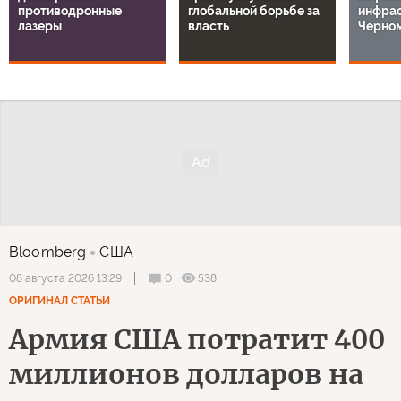
противодронные
глобальной борьбе за
инфрас
лазеры
власть
Черно
Bloomberg
США
0
538
08 августа 2026 13:29
ОРИГИНАЛ СТАТЬИ
Армия США потратит 400
миллионов долларов на