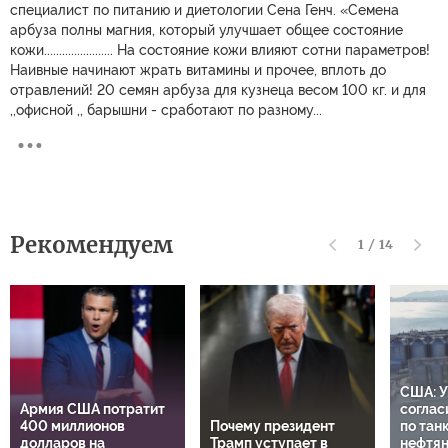
специалист по питанию и диетологии Сена Генч. «Семена
арбуза полны магния, который улучшает общее состояние
кожи....................... На состояние кожи влияют сотни параметров!
Наивные начинают жрать витамины и прочее, вплоть до
отравлений! 20 семян арбуза для кузнеца весом 100 кг. и для
,,офисной ,, барышни - сработают по разному...
Рекомендуем
1
/
14
США: У
Армия США потратит
соглас
400 миллионов
Почему президент
по тан
долларов на
Трамп уступает в
нефтя