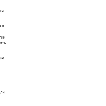
ова
 в
тий
ать
ные
яли