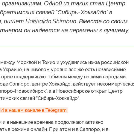
 организациям. Одной из таких стал Центр
братимских связей "Сибирь-Хоккайдо" в
, пишет Hokkaido Shimbun. Вместе со своим
ртнером он надеется на перемены к лучшему.
 между Москвой и Токио и ухудшились из-за российской
 Украине, на низовом уровне все же есть независимые
оторые поддерживают обмены между нашими народами.
оде Саппоро, центре Хоккайдо, действует некоммерческа
ппоро-Новосибирск", а в Новосибирске открыт Центр
тимских связей "Сибирь-Хоккайдо".
 в нашем канале в Telegram
и и в нынешние времена продолжают активно
ть в режиме онлайн. При этом и в Саппоро, и в