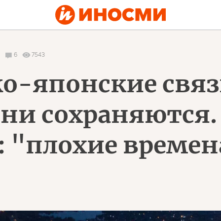
6
7543
ко-японские связ
они сохраняются.
: "плохие времен