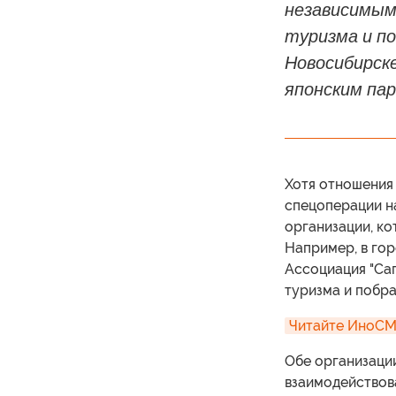
независимым
туризма и по
Новосибирске
японским па
Хотя отношения
спецоперации на
организации, к
Например, в гор
Ассоциация "Са
туризма и побра
Читайте ИноСМИ
Обе организаци
взаимодействова