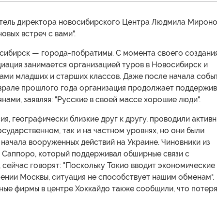
итель директора новосибирского Центра Людмила Мирон
овых встреч с вами".
сибирск — города-побратимы. С момента своего создания
циация занимается организацией туров в Новосибирск и
ами младших и старших классов. Даже после начала собы
еврале прошлого года организация продолжает поддержив
нами, заявляя: "Русские в своей массе хорошие люди".
ия, географически близкие друг к другу, проводили актив
осударственном, так и на частном уровнях, но они были
начала вооруженных действий на Украине. Чиновники из
 Саппоро, который поддерживал обширные связи с
сейчас говорят: "Поскольку Токио вводит экономические
ении Москвы, ситуация не способствует нашим обменам".
ные фирмы в центре Хоккайдо также сообщили, что потер