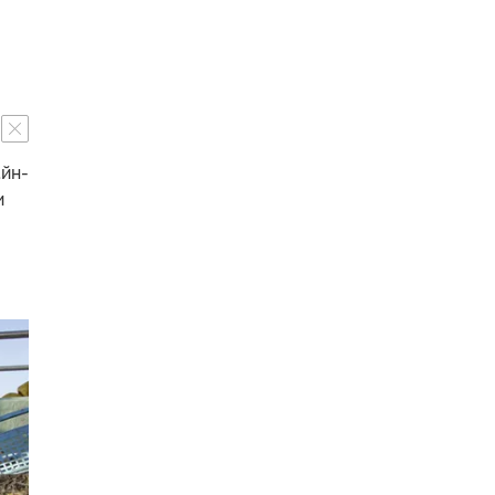
айн-
и