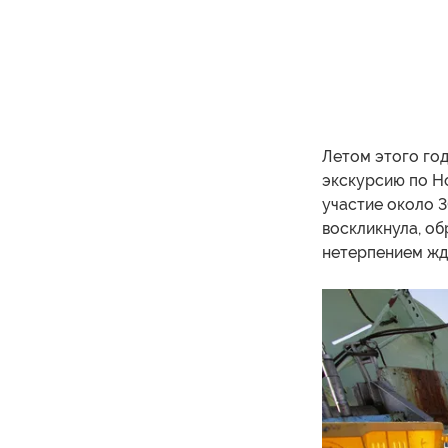
Летом этого го
экскурсию по Но
участие около 3
воскликнула, об
нетерпением жду