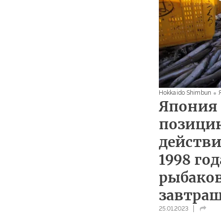
Hokkaido Shimbun
Япония
позицию
действи
1998 го
рыбаков
завтра
25.01.2023