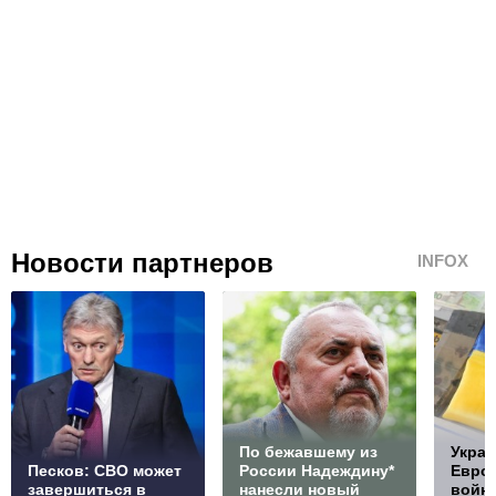
Новости партнеров
INFOX
По бежавшему из
Украи
Песков: СВО может
России Надеждину*
Европ
завершиться в
нанесли новый
войну