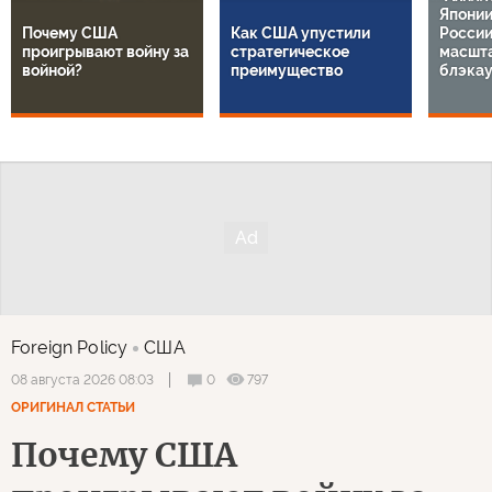
Японии
Почему США
Как США упустили
России
проигрывают войну за
стратегическое
масшт
войной?
преимущество
блэкау
Foreign Policy
США
0
797
08 августа 2026 08:03
ОРИГИНАЛ СТАТЬИ
Почему США