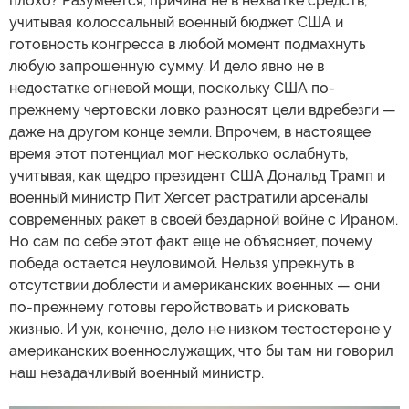
плохо? Разумеется, причина не в нехватке средств,
учитывая колоссальный военный бюджет США и
готовность конгресса в любой момент подмахнуть
любую запрошенную сумму. И дело явно не в
недостатке огневой мощи, поскольку США по-
прежнему чертовски ловко разносят цели вдребезги —
даже на другом конце земли. Впрочем, в настоящее
время этот потенциал мог несколько ослабнуть,
учитывая, как щедро президент США Дональд Трамп и
военный министр Пит Хегсет растратили арсеналы
современных ракет в своей бездарной войне с Ираном.
Но сам по себе этот факт еще не объясняет, почему
победа остается неуловимой. Нельзя упрекнуть в
отсутствии доблести и американских военных — они
по-прежнему готовы геройствовать и рисковать
жизнью. И уж, конечно, дело не низком тестостероне у
американских военнослужащих, что бы там ни говорил
наш незадачливый военный министр.