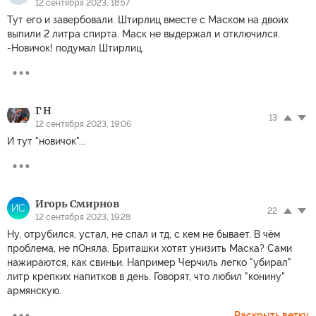
12 сентября 2023, 18:57
Тут его и завербовали. Штирлиц вместе с Маском на двоих
выпили 2 литра спирта. Маск не выдержал и отключился.
-Новичок! подумал Штирлиц.
Г Н
13
12 сентября 2023, 19:06
И тут "новичок"...
Игорь Смирнов
ИС
22
12 сентября 2023, 19:28
Ну, отрубился, устал, не спал и тд, с кем не бывает. В чём
проблема, не пОняла. Бриташки хотят унизить Маска? Сами
нажираются, как свиньи. Например Черчиль легко "убирал"
литр крепких напитков в день. Говорят, что любил "конину"
армянскую.
Раскрыть ветку