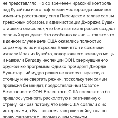
не представляло. Но со временем иракский контроль
над Кувейтом и его нефтяными месторождениями мог
изменить расстановку сил в Персидском заливе самым
тревожным образом, и администрация Джорджа Буша-
старшего опасалась, что безответная агрессия создаст
опасный прецедент. Что особенно важно — так это что
в данном случае цели США оказались полностью
соразмерны их интересам. Вашингтон и союзники
изгнали Ирак из Кувейта, подорвали его военную мощь
и навязали Багдаду инспекции ООН, свернувшие его
оружейные программы. Однако президент Джордж
Буш-старший мудро решил не покорять иракскую
столицу и не свергать режим, поскольку тем самым
превысил бы мандат, предоставленный Советом
Безопасности ООН. Более того, США после этого бы
пришлось усмирять расколотую и разгневанную
страну. Как раз потому, что цели США совпали с их
интересами, а Буш вовремя завершил войну, она по
праву считается ошеломляющим успехом.