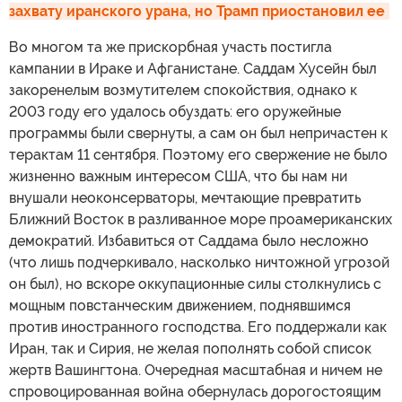
захвату иранского урана, но Трамп приостановил ее
Во многом та же прискорбная участь постигла
кампании в Ираке и Афганистане. Саддам Хусейн был
закоренелым возмутителем спокойствия, однако к
2003 году его удалось обуздать: его оружейные
программы были свернуты, а сам он был непричастен к
терактам 11 сентября. Поэтому его свержение не было
жизненно важным интересом США, что бы нам ни
внушали неоконсерваторы, мечтающие превратить
Ближний Восток в разливанное море проамериканских
демократий. Избавиться от Саддама было несложно
(что лишь подчеркивало, насколько ничтожной угрозой
он был), но вскоре оккупационные силы столкнулись с
мощным повстанческим движением, поднявшимся
против иностранного господства. Его поддержали как
Иран, так и Сирия, не желая пополнять собой список
жертв Вашингтона. Очередная масштабная и ничем не
спровоцированная война обернулась дорогостоящим