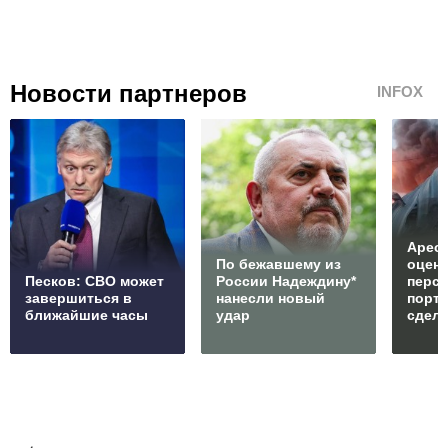
Новости партнеров
INFOX
Арест
По бежавшему из
оцен
Песков: СВО может
России Надеждину*
перс
завершиться в
нанесли новый
порто
ближайшие часы
удар
сдел