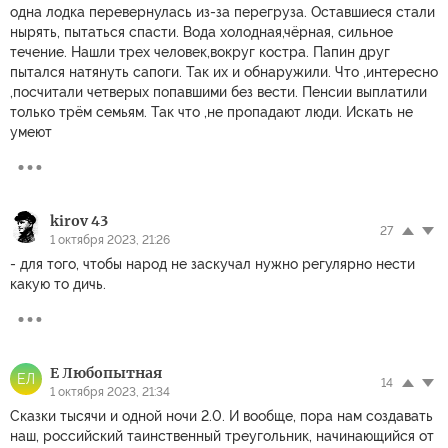
одна лодка перевернулась из-за перегруза. Оставшиеся стали
нырять, пытаться спасти. Вода холодная,чёрная, сильное
течение. Нашли трех человек,вокруг костра. Папин друг
пытался натянуть сапоги. Так их и обнаружили. Что ,интересно
,посчитали четверых попавшими без вести. Пенсии выплатили
только трём семьям. Так что ,не пропадают люди. Искать не
умеют
kirov 43
27
1 октября 2023, 21:26
- для того, чтобы народ не заскучал нужно регулярно нести
какую то дичь.
Е Любопытная
ЕЛ
14
1 октября 2023, 21:34
Сказки тысячи и одной ночи 2.0. И вообще, пора нам создавать
наш, российский таинственный треугольник, начинающийся от