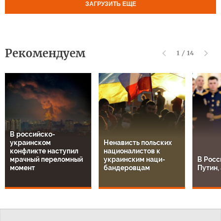
ЗАГРУЗИТЬ ЕЩЕ
Рекомендуем
1
/
14
В российско-
украинском
Ненависть польских
конфликте наступил
националистов к
мрачный переломный
украинским наци-
В Росс
момент
бандеровцам
Путин, 