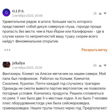
G.I.P.S.
G
18
1 октября 2023, 20:46
Удивительное рядом: в штате, большая часть которого
представляет собой дикую северную глушь, гораздо проще
пропасть без вести, чем в Нью-Йорке или Калифорнии - где в
случае каких-то неприятностей вашу тушку скорее всего
найдут. Феноменальное открытие.
Раскрыть ветку
jekalya
28
1 октября 2023, 21:09
Фантазеры. Климат на Аляске мягче,чем на нашем севере. Мой
папа был геофизиком . Работал на Колыме, Камчатке,
Сахалине, Курилах. Почти каждый год случались трагедии.
Однажды не смогли вывезти партию вертолетом, не позволяли
погодные условия. Кончились продукты. Решили сплавляться
по реке. У них было две 3-х местные лодки. А их было 7 человек
плюс оборудование,тогда уже была сейсморазведка,
гравиаразведка. Нашли трупы только через год. Предполагают: