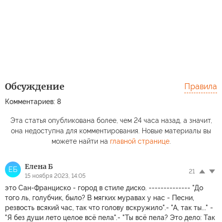
Обсуждение
Правила
Комментариев: 8
Эта статья опубликована более, чем 24 часа назад, а значит,
она недоступна для комментирования. Новые материалы вы
можете найти на
главной странице
.
Елена Б
ЕБ
21
15 ноября 2023, 14:05
это Сан-Франциско - город в стиле диско. -------------- "До
того ль, голубчик, было? В мягких муравах у нас - Песни,
резвость всякий час, так что голову вскружило".- "А, так ты..." -
"Я без души лето целое всё пела".- "Ты всё пела? Это дело: Так