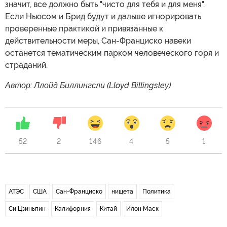
значит, все должно быть "чисто для тебя и для меня".
Если Ньюсом и Брид будут и дальше игнорировать
проверенные практикой и привязанные к
действительности меры, Сан-Франциско навеки
останется тематическим парком человеческого горя и
страданий.
Автор: Ллойд Биллингсли (Lloyd Billingsley)
52
2
146
4
5
1
АТЭС
США
Сан-Франциско
нищета
Политика
Си Цзиньпин
Калифорния
Китай
Илон Маск