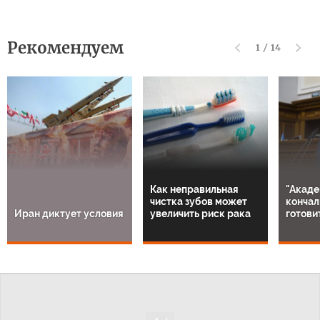
Рекомендуем
1
/
14
Как неправильная
"Акаде
чистка зубов может
кончал
Иран диктует условия
увеличить риск рака
готови