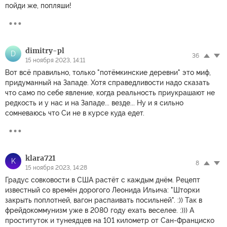
пойди же, попляши!
dimitry-pl
D
36
15 ноября 2023, 14:11
Вот всё правильно, только "потёмкинские деревни" это миф,
придуманный на Западе. Хотя справедливости надо сказать
что само по себе явление, когда реальность приукрашают не
редкость и у нас и на Западе... везде... Ну и я сильно
сомневаюсь что Си не в курсе куда едет.
klara721
K
8
15 ноября 2023, 14:28
Градус совковости в США растёт с каждым днём. Рецепт
известный со времён дорогого Леонида Ильича: "Шторки
закрыть поплотней, вагон распаивать посильней". :)) Так в
фрейдокоммунизм уже в 2080 году ехать веселее. :))) А
проституток и тунеядцев на 101 километр от Сан-Франциско