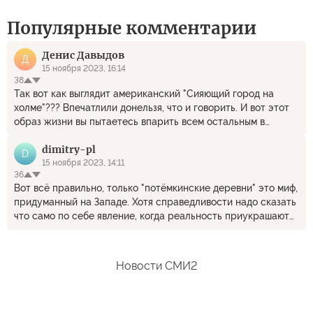
Популярные комментарии
Денис Давыдов
Д
15 ноября 2023, 16:14
38
Так вот как выглядит американский "Сияющий город на
холме"??? Впечатлили донельзя, что и говорить. И вот этот
образ жизни вы пытаетесь впарить всем остальным в
качестве "идеальной модели"??? Даже не смешно.
dimitry-pl
D
15 ноября 2023, 14:11
36
Вот всё правильно, только "потёмкинские деревни" это миф,
придуманный на Западе. Хотя справедливости надо сказать
что само по себе явление, когда реальность приукрашают
не редкость и у нас и на Западе... везде... Ну и я сильно
сомневаюсь что Си не в курсе куда едет.
Новости СМИ2