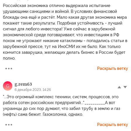
Российская экономика отлично выдержала испытание
удушающими санкциями и войной. В условиях финансовой
блокады она ещё и растёт. Мало какая другая экономика мира
покажет такие результаты. Подобная устойчивость - лучший
сигнал для любого инвестора! Уже сейчас в зарубежной
экономической среде поговаривают, что инвестициям в РФ
похож не угрожают никакие катаклизмы - попадались статьи в
зарубежной прессе, тут на ИноСМИ их не было. Как только
кончится заварушка, желающих делать бизнес в России будет
полно.
Раскрыть ветку
g.rem63
G
6 декабря 2023, 14:26
"...Это огромный комплекс техники, систем, процессов, это
работа сотен российских предприятий..."__________А вот
украинцы до сих пор думают, что забил трубу в землю и газ
(нефть) сама бежит. Газоколонка, однако.
Раскрыть ветку