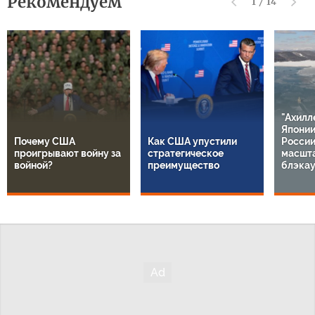
Рекомендуем
1
/
14
"Ахилл
Японии
Почему США
Как США упустили
России
проигрывают войну за
стратегическое
масшт
войной?
преимущество
блэкау