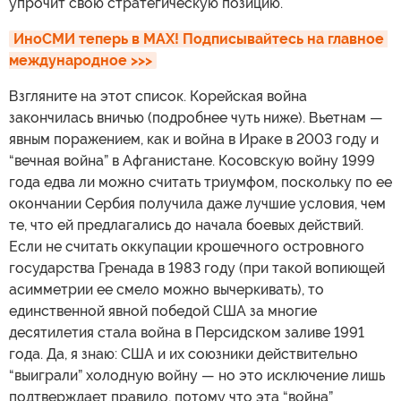
упрочит свою стратегическую позицию.
ИноСМИ теперь в MAX! Подписывайтесь на главное 
международное >>>
Взгляните на этот список. Корейская война
закончилась вничью (подробнее чуть ниже). Вьетнам —
явным поражением, как и война в Ираке в 2003 году и
“вечная война” в Афганистане. Косовскую войну 1999
года едва ли можно считать триумфом, поскольку по ее
окончании Сербия получила даже лучшие условия, чем
те, что ей предлагались до начала боевых действий.
Если не считать оккупации крошечного островного
государства Гренада в 1983 году (при такой вопиющей
асимметрии ее смело можно вычеркивать), то
единственной явной победой США за многие
десятилетия стала война в Персидском заливе 1991
года. Да, я знаю: США и их союзники действительно
“выиграли” холодную войну — но это исключение лишь
подтверждает правило, потому что эта “война”