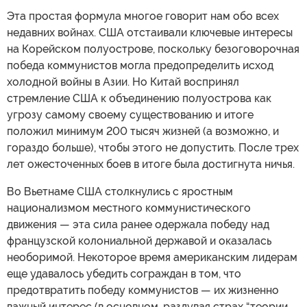
Эта простая формула многое говорит нам обо всех
недавних войнах. США отстаивали ключевые интересы
на Корейском полуострове, поскольку безоговорочная
победа коммунистов могла предопределить исход
холодной войны в Азии. Но Китай воспринял
стремление США к объединению полуострова как
угрозу самому своему существованию и итоге
положил минимум 200 тысяч жизней (а возможно, и
гораздо больше), чтобы этого не допустить. После трех
лет ожесточенных боев в итоге была достигнута ничья.
Во Вьетнаме США столкнулись с яростным
национализмом местного коммунистического
движения — эта сила ранее одержала победу над
французской колониальной державой и оказалась
необоримой. Некоторое время американским лидерам
еще удавалось убедить сограждан в том, что
предотвратить победу коммунистов — их жизненно
важный интерес (в основном, раздувая страх “теории