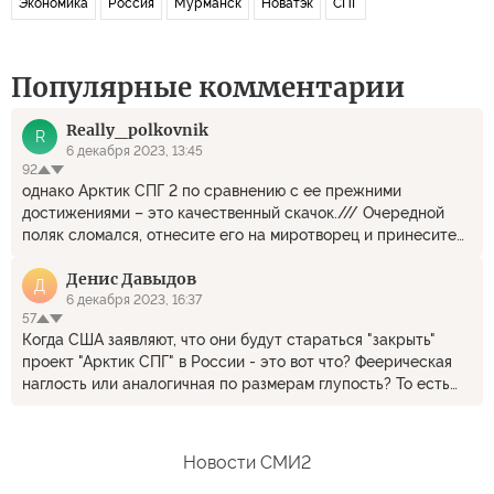
Экономика
Россия
Мурманск
Новатэк
СПГ
Популярные комментарии
Really_polkovnik
R
6 декабря 2023, 13:45
92
однако Арктик СПГ 2 по сравнению с ее прежними
достижениями – это качественный скачок./// Очередной
поляк сломался, отнесите его на миротворец и принесите
нормального.
Денис Давыдов
Д
6 декабря 2023, 16:37
57
Когда США заявляют, что они будут стараться "закрыть"
проект "Арктик СПГ" в России - это вот что? Феерическая
наглость или аналогичная по размерам глупость? То есть
они прямо заявляют, что намерены вмешиваться в
хозяйственную деятельность другой страны. И вот это тот
самый порядок основанный на правилах? Оставьте себе,
Новости СМИ2
пока его не вернули реактивной доставкой.