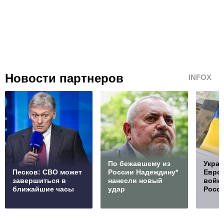
Новости партнеров
INFOX
По бежавшему из
Украи
Песков: СВО может
России Надеждину*
Европ
завершиться в
нанесли новый
войну
ближайшие часы
удар
Росс