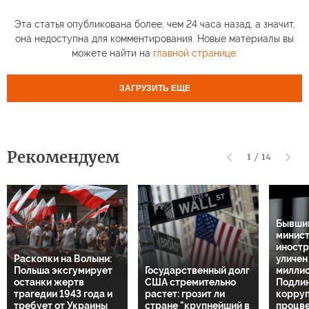
Эта статья опубликована более, чем 24 часа назад, а значит,
она недоступна для комментирования. Новые материалы вы
можете найти на
главной странице
.
ЗАГРУЗИТЬ ЕЩЕ
Рекомендуем
1
/
14
Бывший
минис
иностр
Раскопки на Волыни:
уличен
Польша эксгумирует
Государственный долг
миллио
останки жертв
США стремительно
Подли
трагедии 1943 года и
растет: грозит ли
корруп
требует от Украины
стране "крупнейший в
процв