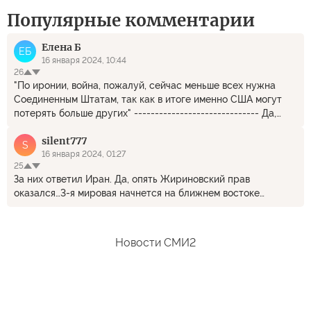
Популярные комментарии
Елена Б
ЕБ
16 января 2024, 10:44
26
"По иронии, война, пожалуй, сейчас меньше всех нужна
Соединенным Штатам, так как в итоге именно США могут
потерять больше других" ------------------------------ Да,
жадность многих сгубила. США так любит наживаться на
silent777
войнах, что не останавливается не перед чем, чтобы их
S
развязать. но как в сказке про золотую антилопу, войн тоже
16 января 2024, 01:27
25
может быть слишком много... США в итоге захлебнуться в
За них ответил Иран. Да, опять Жириновский прав
этом хаосе и останутся не с чем.. Единственное очень жаль,
оказался…3-я мировая начнется на ближнем востоке…
что погибнет очень много людей, будет истрачена куча
невосполнимых ресурсов, будет отравлена земля, чтобы в
итоге США остались у разбитого корыта.
Новости СМИ2