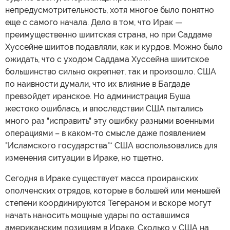
непредусмотрительность, хотя многое было понятно
еще с самого начала. Дело в том, что Ирак —
преимущественно шиитская страна, но при Саддаме
Хуссейне шиитов подавляли, как и курдов. Можно было
ожидать, что с уходом Саддама Хуссейна шиитское
большинство сильно окрепнет, так и произошло. США
по наивности думали, что их влияние в Багдаде
превзойдет иранское. Но администрация Буша
жестоко ошиблась, и впоследствии США пытались
много раз "исправить" эту ошибку разными военными
операциями – в каком-то смысле даже появлением
"Исламского государства"* США воспользовались для
изменения ситуации в Ираке, но тщетно.
Сегодня в Ираке существует масса проиранских
ополченских отрядов, которые в большей или меньшей
степени координируются Тегераном и вскоре могут
начать наносить мощные удары по оставшимся
американским позициям в Ираке. Сколько у США на