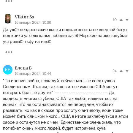
Viktor Ss
10
16 января 2024, 10:36
Да уж))) пендосовские шавки поджав хвосты не впервой бегут
под крики улю лю канья победителя))) Мерзкие нарко голубые
устрицы))) тьфу на них)))
Елена Б
ЕБ
24
16 января 2024, 10:44
"По иронии, война, пожалуй, сейчас меньше всех нужна
Соединенным Штатам, так как в итоге именно США могут
потерять больше других" ------------------------------ Да,
жадность многих сгубила. США так любит наживаться на
войнах, что не останавливается не перед чем, чтобы их
развязать. но как в сказке про золотую антилопу, войн тоже
может быть слишком много... США в итоге захлебнуться в этом
хаосе и останутся не с чем.. Единственное очень жаль, что
погибнет очень много людей, будет истрачена куча