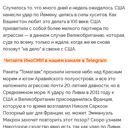
Случилось то, что много дней и недель ожидалось: США
нанесли удар по Йемену, целясь в силы хуситов. Как
Вашингтон любит это делать в XXI веке, США
прихватили с собой более мелкого партнера по
агрессии — в данном случае Великобританию, которая,
судя по всему, только и ждала, когда же ее снова
позовут "на дело" в связке с США.
Читайте ИноСМИ в нашем канале в Telegram
Ракеты "Томагавк" пронзили ночное небо над Красным
морем и югом Аравийского полуострова, и все это
напомнило агрессию почти 20-летней давности, но в
Средиземном море. К удару по Ливии в 2011 году к
США и Великобритании присоединилась Франция,
которую в то время возглавлял Николя Саркози.
Позорный шаг для Франции, но, может, Эммануэль
Макрон захочет повторить этот позор? Скоро узнаем.
Некоторое сходство явно есть, так как удар по Ливии