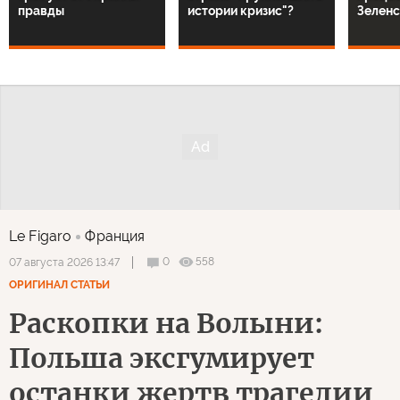
правды
истории кризис"?
Зелен
Le Figaro
Франция
0
558
07 августа 2026 13:47
ОРИГИНАЛ СТАТЬИ
Раскопки на Волыни:
Польша эксгумирует
останки жертв трагедии