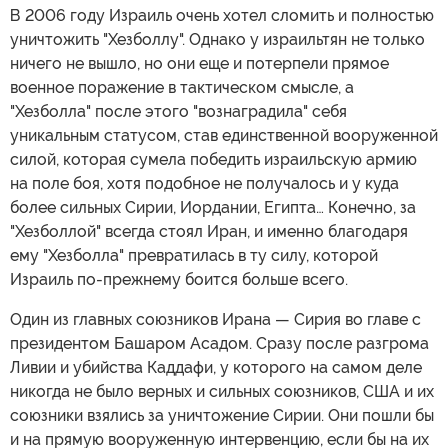
В 2006 году Израиль очень хотел сломить и полностью
уничтожить "Хезболлу". Однако у израильтян не только
ничего не вышло, но они еще и потерпели прямое
военное поражение в тактическом смысле, а
"Хезболла" после этого "вознаградила" себя
уникальным статусом, став единственной вооруженной
силой, которая сумела победить израильскую армию
на поле боя, хотя подобное не получалось и у куда
более сильных Сирии, Иордании, Египта… Конечно, за
"Хезболлой" всегда стоял Иран, и именно благодаря
ему "Хезболла" превратилась в ту силу, которой
Израиль по-прежнему боится больше всего.
Один из главных союзников Ирана — Сирия во главе с
президентом Башаром Асадом. Сразу после разгрома
Ливии и убийства Каддафи, у которого на самом деле
никогда не было верных и сильных союзников, США и их
союзники взялись за уничтожение Сирии. Они пошли бы
и на прямую вооруженную интервенцию, если бы на их