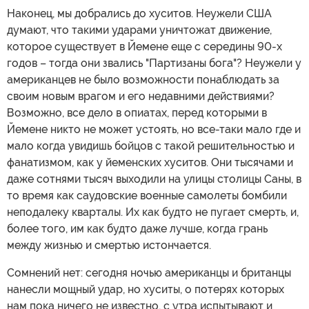
Наконец, мы добрались до хуситов. Неужели США
думают, что такими ударами уничтожат движение,
которое существует в Йемене еще с середины 90-х
годов – тогда они звались "Партизаны бога"? Неужели у
американцев не было возможности понаблюдать за
своим новым врагом и его недавними действиями?
Возможно, все дело в опиатах, перед которыми в
Йемене никто не может устоять, но все-таки мало где и
мало когда увидишь бойцов с такой решительностью и
фанатизмом, как у йеменских хуситов. Они тысячами и
даже сотнями тысяч выходили на улицы столицы Саны, в
то время как саудовские военные самолеты бомбили
неподалеку кварталы. Их как будто не пугает смерть, и,
более того, им как будто даже лучше, когда грань
между жизнью и смертью истончается.
Сомнений нет: сегодня ночью американцы и британцы
нанесли мощный удар, но хуситы, о потерях которых
нам пока ничего не известно, с утра испытывают и