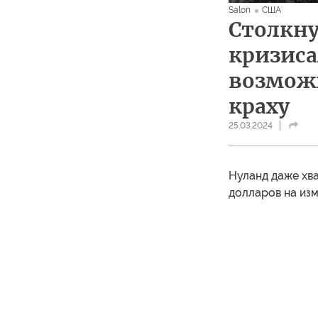
Salon
США
Столкну
кризиса
возможн
краху
25.03.2024
Нуланд даже хв
долларов на изм