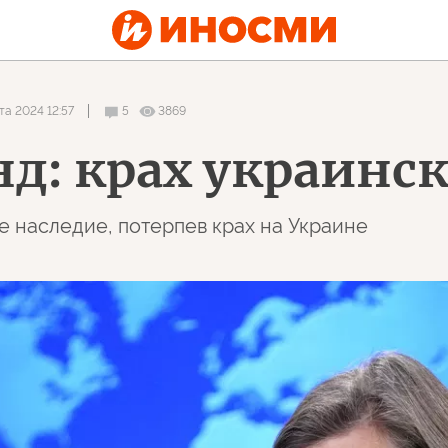
та 2024 12:57
5
3869
нд: крах украинс
е наследие, потерпев крах на Украине