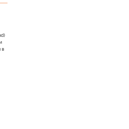
nd)
и
 в