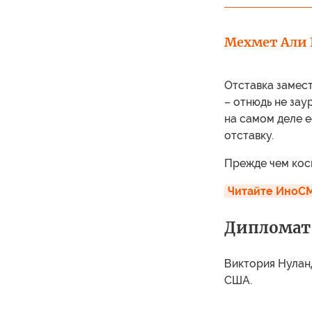
Мехмет Али 
Отставка замест
– отнюдь не зау
на самом деле е
отставку.
Прежде чем косн
Читайте ИноСМ
Дипломат,
Виктория Нулан
США.