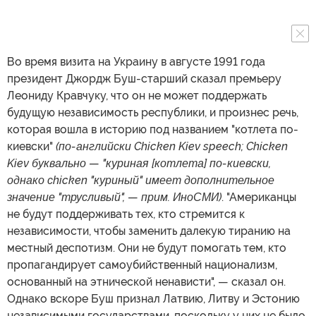
Во время визита на Украину в августе 1991 года
президент Джордж Буш-старший сказал премьеру
Леониду Кравчуку, что он не может поддержать
будущую независимость республики, и произнес речь,
которая вошла в историю под названием "котлета по-
киевски"
(по-английски Chicken Kiev speech; Chicken
Kiev буквально
—
"куриная [котлета] по-киевски,
однако сhicken "куриный" имеет дополнительное
значение "трусливый",
—
прим. ИноСМИ)
. "Американцы
не будут поддерживать тех, кто стремится к
независимости, чтобы заменить далекую тиранию на
местный деспотизм. Они не будут помогать тем, кто
пропагандирует самоубийственный национализм,
основанный на этнической ненависти", — сказал он.
Однако вскоре Буш признал Латвию, Литву и Эстонию
независимыми государствами, поскольку у них не было