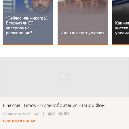
“Сейчас или никогда”.
Всерьез ли ЕС
Как не
настроен на
чистка
расширение?
Иран диктует условия
увелич
Financial Times
Великобритания
Генри Фой
0
154
09 августа 2026 12:43
ОРИГИНАЛ СТАТЬИ