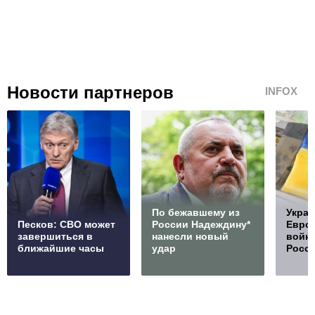
Новости партнеров
INFOX
По бежавшему из
Украи
Песков: СВО может
России Надеждину*
Европ
завершиться в
нанесли новый
войну
ближайшие часы
удар
Росс