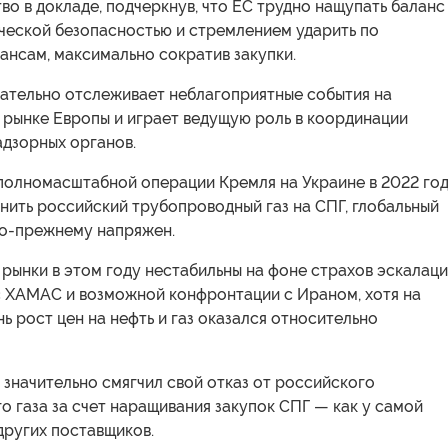
во в докладе, подчеркнув, что ЕС трудно нащупать баланс
ческой безопасностью и стремлением ударить по
ансам, максимально сократив закупки.
ательно отслеживает неблагоприятные события на
 рынке Европы и играет ведущую роль в координации
адзорных органов.
 полномасштабной операции Кремля на Украине в 2022 го
нить российский трубопроводный газ на СПГ, глобальный
по-прежнему напряжен.
рынки в этом году нестабильны на фоне страхов эскалац
с ХАМАС и возможной конфронтации с Ираном, хотя на
ь рост цен на нефть и газ оказался относительно
значительно смягчил свой отказ от российского
 газа за счет наращивания закупок СПГ — как у самой
 других поставщиков.