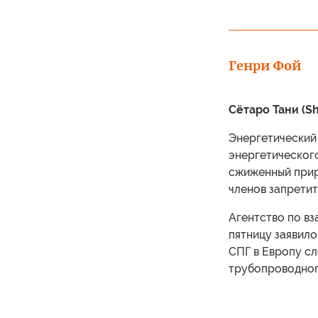
Генри Фой
Сётаро Тани (Sh
Энергетический 
энергетическог
сжиженный прир
членов запретит
Агентство по вз
пятницу заявило
СПГ в Европу сл
трубопроводного