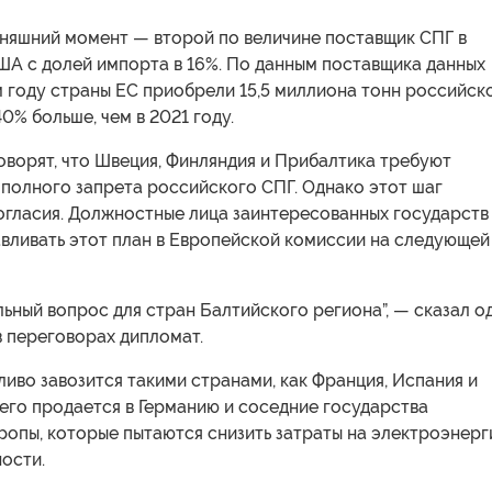
дняшний момент — второй по величине поставщик СПГ в
ША с долей импорта в 16%. По данным поставщика данных
м году страны ЕС приобрели 15,5 миллиона тонн российск
0% больше, чем в 2021 году.
ворят, что Швеция, Финляндия и Прибалтика требуют
полного запрета российского СПГ. Однако этот шаг
огласия. Должностные лица заинтересованных государств
вливать этот план в Европейской комиссии на следующей
ьный вопрос для стран Балтийского региона”, — сказал о
в переговорах дипломат.
иво завозится такими странами, как Франция, Испания и
ь его продается в Германию и соседние государства
ропы, которые пытаются снизить затраты на электроэнер
ости.