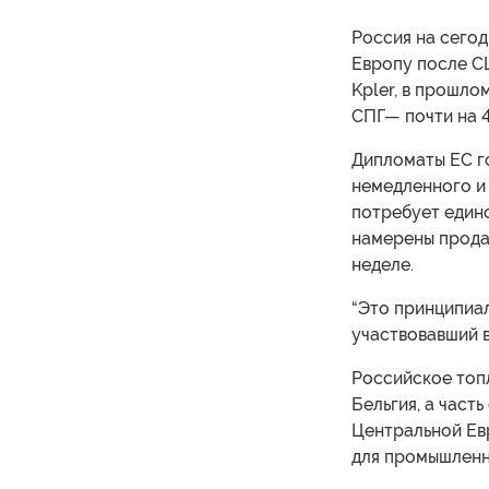
Россия на сего
Европу после С
Kpler, в прошло
СПГ— почти на 4
Дипломаты ЕС го
немедленного и 
потребует един
намерены прода
неделе.
“Это принципиал
участвовавший 
Российское топл
Бельгия, а част
Центральной Ев
для промышленн