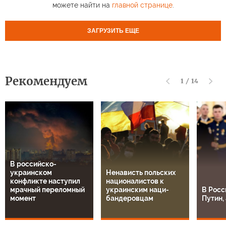
можете найти на
главной странице
.
ЗАГРУЗИТЬ ЕЩЕ
Рекомендуем
1
/
14
В российско-
украинском
Ненависть польских
конфликте наступил
националистов к
мрачный переломный
украинским наци-
В Росс
момент
бандеровцам
Путин, 