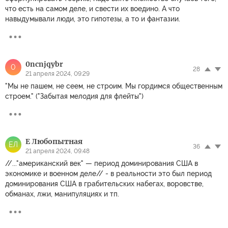
что есть на самом деле, и свести их воедино. А что
навыдумывали люди, это гипотезы, а то и фантазии.
0ncnjqybr
0
28
21 апреля 2024, 09:29
"Мы не пашем, не сеем, не строим. Мы гордимся общественным
строем." ("Забытая мелодия для флейты")
Е Любопытная
ЕЛ
36
21 апреля 2024, 09:48
//..."американский век" — период доминирования США в
экономике и военном деле// - в реальности это был период
доминирования США в грабительских набегах, воровстве,
обманах, лжи, манипуляциях и тп.