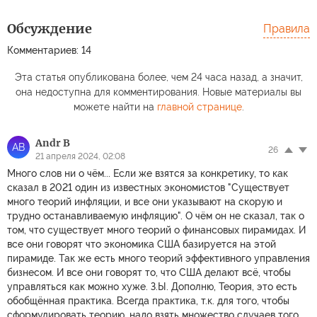
Обсуждение
Правила
Комментариев: 14
Эта статья опубликована более, чем 24 часа назад, а значит,
она недоступна для комментирования. Новые материалы вы
можете найти на
главной странице
.
Andr B
AB
26
21 апреля 2024, 02:08
Много слов ни о чём... Если же взятся за конкретику, то как
сказал в 2021 один из известных экономистов "Существует
много теорий инфляции, и все они указывают на скорую и
трудно останавливаемую инфляцию". О чём он не сказал, так о
том, что существует много теорий о финансовых пирамидах. И
все они говорят что экономика США базируется на этой
пирамиде. Так же есть много теорий эффективного управления
бизнесом. И все они говорят то, что США делают всё, чтобы
управляться как можно хуже. З.Ы. Дополню, Теория, это есть
обобщённая практика. Всегда практика, т.к. для того, чтобы
сформулировать теорию, надо взять множество случаев того,