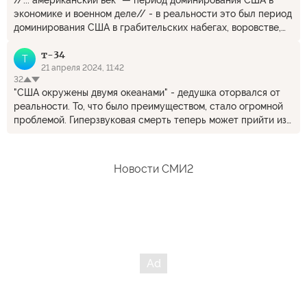
экономике и военном деле// - в реальности это был период
доминирования США в грабительских набегах, воровстве,
обманах, лжи, манипуляциях и тп.
т-34
Т
21 апреля 2024, 11:42
32
"США окружены двумя океанами" - дедушка оторвался от
реальности. То, что было преимуществом, стало огромной
проблемой. Гиперзвуковая смерть теперь может прийти из-
под воды прямо у берегов и за СЕКУНДЫ уничтожить "град
на холме".
Новости СМИ2