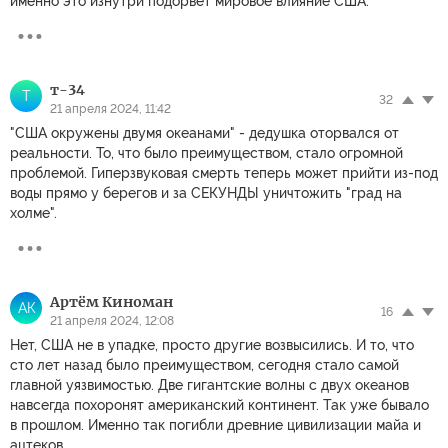
именно это изнутри подорвёт мировое влияние США.
т-34
Т
32
21 апреля 2024, 11:42
"США окружены двумя океанами" - дедушка оторвался от
реальности. То, что было преимуществом, стало огромной
проблемой. Гиперзвуковая смерть теперь может прийти из-под
воды прямо у берегов и за СЕКУНДЫ уничтожить "град на
холме".
Артём Киноман
АК
16
21 апреля 2024, 12:08
Нет, США не в упадке, просто другие возвысились. И то, что
сто лет назад было преимуществом, сегодня стало самой
главной уязвимостью. Две гигантские волны с двух океанов
навсегда похоронят американский континент. Так уже бывало
в прошлом. Именно так погибли древние цивилизации майа и
ацтеков