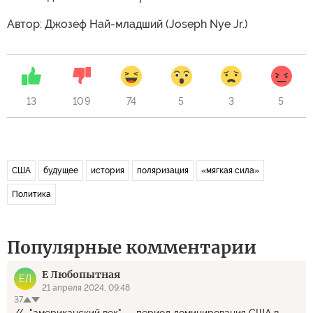
Автор: Джозеф Най-младший (Joseph Nye Jr.)
13
109
74
5
3
5
США
будущее
история
поляризация
«мягкая сила»
Политика
Популярные комментарии
Е Любопытная
ЕЛ
21 апреля 2024, 09:48
37
//..."американский век" — период доминирования США в