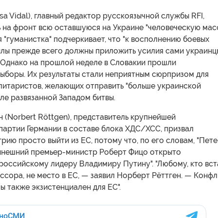
lsa Vidal), главный редактор русскоязычной службы RFI,
 на фронт всю оставшуюся на Украине "человеческую масс
 "гуманистка" подчеркивает, что "к восполнению боевых
илы прежде всего должны приложить усилия сами украинцы
. Однако на прошлой неделе в Словакии прошли
выборы. Их результаты стали неприятным сюрпризом для
литаристов, желающих отправить "больше украинской
ле развязанной Западом битвы.
 (Norbert Röttgen), представитель крупнейшей
партии Германии в составе блока ХДС/ХСС, призвал
рию просто выйти из ЕС, потому что, по его словам, "Пет
ынешний премьер-министр Роберт Фицо открыто
российскому лидеру Владимиру Путину". "Любому, кто вст
ссора, не место в ЕС, — заявил Норберт Рёттген. — Конфл
ы также экзистенциален для ЕС".