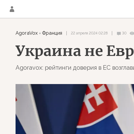
AgoraVox
Франция
22 апреля 2024 02:28
30
Украина не Ев
Agoravox: рейтинги доверия в ЕС возгла