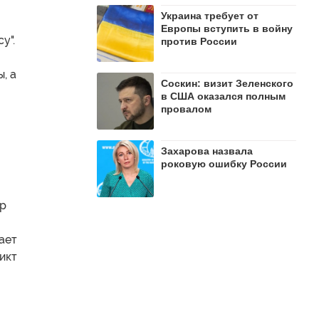
Украина требует от
Европы вступить в войну
у".
против России
, а
Соскин: визит Зеленского
в США оказался полным
провалом
Захарова назвала
роковую ошибку России
ер
ает
икт