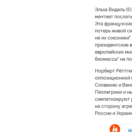
Эльза Видаль (E
мечтает послать
Эта французская
потерь живой с
не их союзники"
президентские 
европейских ми
биомассы" на по
Норберт Рёттген
оппозиционной 
Словакию и Венг
Пеллегрини и н
симпатизируют 
на сторону агре
России и Украин