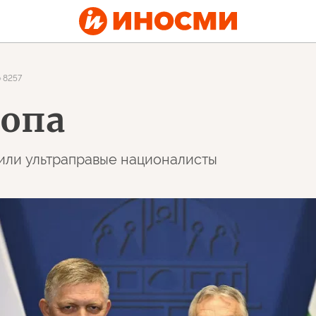
8257
ропа
вили ультраправые националисты