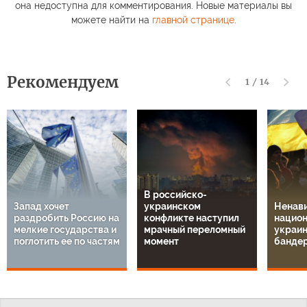
она недоступна для комментирования. Новые материалы вы
можете найти на
главной странице
.
Рекомендуем
1
/
14
В российско-
Запад хочет
украинском
Ненави
раздробить Россию на
конфликте наступил
национ
мелкие государства и
мрачный переломный
украин
поглотить ее по частям
момент
банде