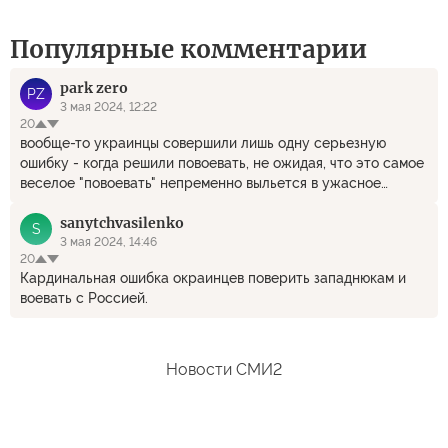
Популярные комментарии
park zero
PZ
3 мая 2024, 12:22
20
вообще-то украинцы совершили лишь одну серьезную
ошибку - когда решили повоевать, не ожидая, что это самое
веселое "повоевать" непременно выльется в ужасное
"воевать". и все дальнейшие ошибки или просчеты на этом
sanytchvasilenko
фоне мелочи жизни, типа сломанного ногтя или нагадившей
S
на лобовик птицы.
3 мая 2024, 14:46
20
Кардинальная ошибка окраинцев поверить западнюкам и
воевать с Россией.
Новости СМИ2