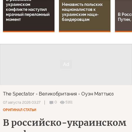
украинском
Ненависть польских
конфликте наступил
националистов к
мрачный переломный
украинским наци-
В Росс
момент
бандеровцам
Путин, 
The Spectator
Великобритания
Оуэн Маттьюз
0
5161
07 августа 2026 03:27
ОРИГИНАЛ СТАТЬИ
В российско-украинском