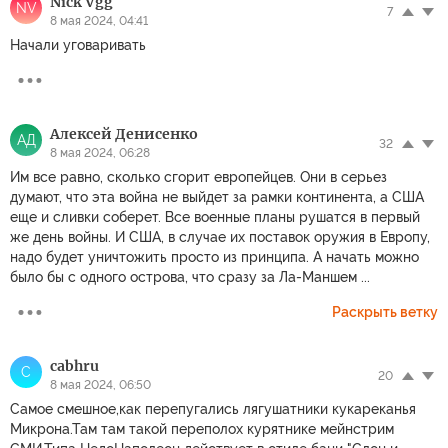
Nick Vgg
NV
7
8 мая 2024, 04:41
Начали уговаривать
Алексей Денисенко
АД
32
8 мая 2024, 06:28
Им все равно, сколько сгорит европейцев. Они в серьез
думают, что эта война не выйдет за рамки континента, а США
еще и сливки соберет. Все военные планы рушатся в первый
же день войны. И США, в случае их поставок оружия в Европу,
надо будет уничтожить просто из принципа. А начать можно
было бы с одного острова, что сразу за Ла-Маншем ...
Раскрыть ветку
cabhru
C
20
8 мая 2024, 06:50
Самое смешное,как перепугались лягушатники кукареканья
Микрона.Там там такой переполох курятнике мейнстрим