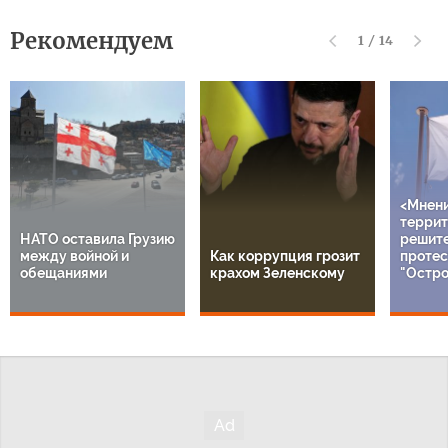
Рекомендуем
1
/
14
<Мнен
террит
НАТО оставила Грузию
решит
между войной и
Как коррупция грозит
протес
обещаниями
крахом Зеленскому
"Остро