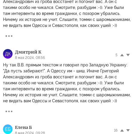
Александрович из гроба восстанет и погонит вас. А он с
такими особо не чикался. Смотрите, разбудим :-)). Уже были
там интервенты во время гражданки, с позором убрались.
Ничему их история не учит. Слышите, томми с шаромыжниками,
не видать вам Одессы и Севастополя, как своих ушей :-))
Дмитрий К
ДК
5
8 мая 2024, 08:56
Ну так В.В. прямым текстом и говорил про Западную Украину:
"Да пусть забирают!". А Одессу им - шиш. Иначе Григорий
Александрович из гроба восстанет и погонит вас. А он с
такими особо не чикался. Смотрите, разбудим :-)). Уже были
там интервенты во время гражданки, с позором убрались.
Ничему их история не учит. Слышите, томми с шаромыжниками,
не видать вам Одессы и Севастополя, как своих ушей :-))
Елена Б
ЕБ
16
8 мая 2024, 09:28