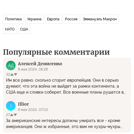
Политика
Украина
Европа
Россия
Эммануэль Макрон
НАТО
США
Популярные комментарии
Алексей Денисенко
АД
8 мая 2024, 06:28
32
Им все равно, сколько сгорит европейцев. Они в серьез
думают, что эта война не выйдет за рамки континента, а
США еще и сливки соберет. Все военные планы рушатся в
первый же день войны. И США, в случае их поставок оружия
Illior
в Европу, надо будет уничтожить просто из принципа. А
I
начать можно было бы с одного острова, что сразу за Ла-
8 мая 2024, 07:03
27
Маншем ...
За американские интересы должны умирать все - кроме
американцев. Они ж избранные, это вам не хухры-мухры...