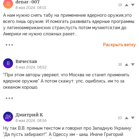
denar-007
D
19
8 мая 2024, 08:01
А нам нужно снять табу на применение ядерного оружия,это
всего лишь оружие. И помогать развивать ядерные программы
у латиноамериканских стран,пусть потом мучаются,там до
Америки не нужно сложных ракет…
Раскрыть ветку
Вячеслав
В
16
8 мая 2024, 08:52
"При этом авторы уверяют, что Москва не станет применять
ядерное оружие" А потом скажут: упс, ошиблись, им то за
океаном хорошо.
Дмитрий К
ДК
10
8 мая 2024, 08:56
Ну так В.В. прямым текстом и говорил про Западную Украину:
"Да пусть забирают!". А Одессу им - шиш. Иначе Григорий