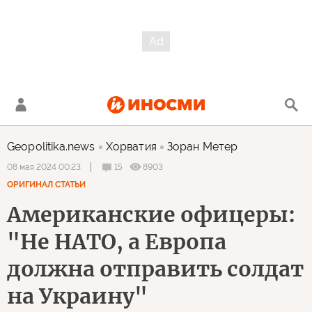
Geopolitika.news
Хорватия
Зоран Метер
15
8903
08 мая 2024 00:23
ОРИГИНАЛ СТАТЬИ
Американские офицеры:
"Не НАТО, а Европа
должна отправить солдат
на Украину"