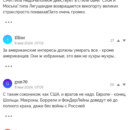
СМИ.Типа НедоНаполеон действует в стиле бани "Слон и
Моська",типа Лягушандия возвращается викогорту великих
стран,просто поквакав!Зато очень громко.
Illior
I
27
8 мая 2024, 07:03
За американские интересы должны умирать все - кроме
американцев. Они ж избранные, это вам не хухры-мухры...
gun70
G
26
8 мая 2024, 07:05
С таким союзником, как США, и врагов не надо. Европе - конец,
Шольцы, Макроны, Боррели и ФонДерЛяйны доведут её до
полного краха, даже без войны с Россией