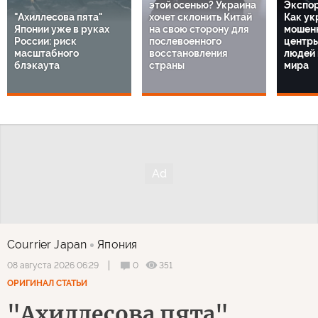
этой осенью? Украина
Экспор
"Ахиллесова пята"
хочет склонить Китай
Как ук
Японии уже в руках
на свою сторону для
мошенн
России: риск
послевоенного
центр
масштабного
восстановления
людей 
блэкаута
страны
мира
Courrier Japan
Япония
0
351
08 августа 2026 06:29
ОРИГИНАЛ СТАТЬИ
"Ахиллесова пята"