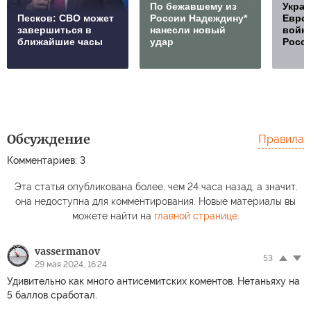
По бежавшему из
Украи
Песков: СВО может
России Надеждину*
Европ
завершиться в
нанесли новый
войну
ближайшие часы
удар
Росс
Обсуждение
Правила
Комментариев: 3
Эта статья опубликована более, чем 24 часа назад, а значит,
она недоступна для комментирования. Новые материалы вы
можете найти на
главной странице
.
vassermanov
53
29 мая 2024, 16:24
Удивительно как много антисемитских коментов. Нетаньяху на
5 баллов сработал.