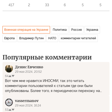
417
2
33
6
5
5
Военная операция на Украине
Политика
Россия
Украина
Европа
Владимир Путин
НАТО
комментарии читателей
Популярные комментарии
Денис Евченко
29 мая 2024, 20:52
64
Вот чем мне нравится ИНОСМИ, так это читать
комментарии пользователей к статьям где они были
опубликованы. Более того, я периодически перехожу на
оригиналы и полностью читаю эти комментарии. Могу
vassermanov
заметить, что с каждым разом люди из разных странах всё
больше приходят к мнению, что их разводят, а действия
29 мая 2024, 16:24
53
военно-политического руководства РФ последовательны и