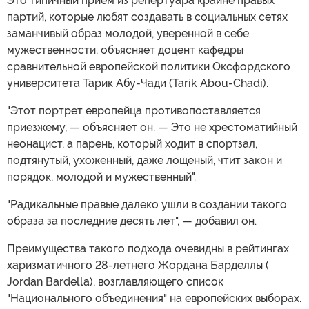
Это типичный прием из репертуара крайне правых
партий, которые любят создавать в социальных сетях
заманчивый образ молодой, уверенной в себе
мужественности, объясняет доцент кафедры
сравнительной европейской политики Оксфордского
университета Тарик Абу-Чади (Tarik Abou-Chadi).
"Этот портрет европейца противопоставляется
приезжему, — объясняет он. — Это не хрестоматийный
неонацист, а парень, который ходит в спортзал,
подтянутый, ухоженный, даже лощеный, чтит закон и
порядок, молодой и мужественный".
"Радикальные правые далеко ушли в создании такого
образа за последние десять лет", — добавил он.
Преимущества такого подхода очевидны в рейтингах
харизматичного 28-летнего Жордана Барделлы (
Jordan Bardella), возглавляющего список
"Национального объединения" на европейских выборах.