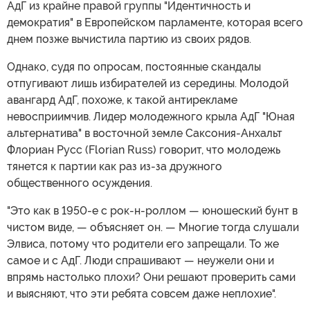
АдГ из крайне правой группы "Идентичность и
демократия" в Европейском парламенте, которая всего
днем позже вычистила партию из своих рядов.
Однако, судя по опросам, постоянные скандалы
отпугивают лишь избирателей из середины. Молодой
авангард АдГ, похоже, к такой антирекламе
невосприимчив. Лидер молодежного крыла АдГ "Юная
альтернатива" в восточной земле Саксония-Анхальт
Флориан Русс (Florian Russ) говорит, что молодежь
тянется к партии как раз из-за дружного
общественного осуждения.
"Это как в 1950-е с рок-н-роллом — юношеский бунт в
чистом виде, — объясняет он. — Многие тогда слушали
Элвиса, потому что родители его запрещали. То же
самое и с АдГ. Люди спрашивают — неужели они и
впрямь настолько плохи? Они решают проверить сами
и выясняют, что эти ребята совсем даже неплохие".