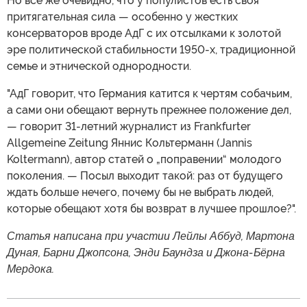
Но все же очевидно, что у популистов есть своя
притягательная сила — особенно у жестких
консерваторов вроде АдГ с их отсылками к золотой
эре политической стабильности 1950-х, традиционной
семье и этнической однородности.
"АдГ говорит, что Германия катится к чертям собачьим,
а сами они обещают вернуть прежнее положение дел,
— говорит 31-летний журналист из Frankfurter
Allgemeine Zeitung Яннис Кольтерманн (Jannis
Koltermann), автор статей о „поправении“ молодого
поколения. — Посыл выходит такой: раз от будущего
ждать больше нечего, почему бы не выбрать людей,
которые обещают хотя бы возврат в лучшее прошлое?".
Статья написана при участии Лейлы Аббуд, Мартона
Дуная, Барни Джопсона, Энди Баундза и Джона-Бёрна
Мердока.