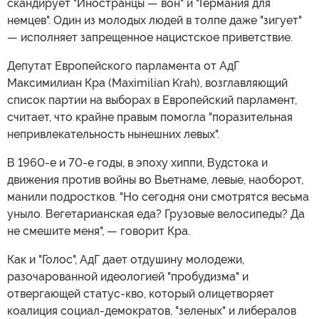
скандирует "Иностранцы — вон" и "Германия для
немцев". Один из молодых людей в толпе даже "зигует"
— исполняет запрещенное нацистское приветствие.
Депутат Европейского парламента от АдГ
Максимилиан Кра (Maximilian Krah), возглавляющий
список партии на выборах в Европейский парламент,
считает, что крайне правым помогла "поразительная
непривлекательность нынешних левых".
В 1960-е и 70-е годы, в эпоху хиппи, Вудстока и
движения против войны во Вьетнаме, левые, наоборот,
манили подростков. "Но сегодня они смотрятся весьма
уныло. Вегетарианская еда? Грузовые велосипеды? Да
не смешите меня", — говорит Кра.
Как и "Голос", АдГ дает отдушину молодежи,
разочарованной идеологией "пробудизма" и
отвергающей статус-кво, который олицетворяет
коалиция социал-демократов, "зеленых" и либералов