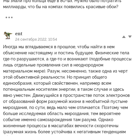
Мы знали про кольца еще в 80-ых. Нужно было потратить
миллиарды, что бы на компах появились красивые обои?
ent
24 сентября 2022, 10:54
Иногда мы вглядываемся в прошлое, чтобы найти в нем
объяснение настоящему и постичь будущее. Физические тела
где-то разрушаются, а где-то и возникают (подобные процессы
лишь отдельные проявления сил в неоднородном
материальном мире). Разум, несомненно, также одна из черт
этой объективной реальности. Но принцип общего
единообразия, который свойственен, например всем
потенциальным носителям энергии, в таком случае и здесь
явно уместен. Движущийся в пространстве поток электронов
от образований форм разумной жизни в необъятной пустыне
мироздания, по сути, ведь мало чем отличается. Поэтому чем
больше исследуемая область мироздания, тем вероятнее
событие именно самозарождения там разума. Однако
жизненные процессы в масштабах вечности скоротечны
(разумная жизнь более устойчива к негативным тенденциям