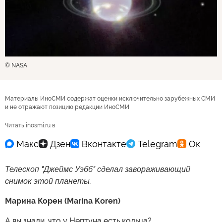
© NASA
Материалы ИноСМИ содержат оценки исключительно зарубежных СМИ
и не отражают позицию редакции ИноСМИ
Читать inosmi.ru в
Телескоп "Джеймс Уэбб" сделал завораживающий
снимок этой планеты.
Марина Корен (Marina Koren)
А вы знали, что у Нептуна есть кольца?