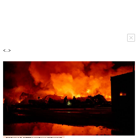
<...>