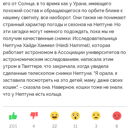
его от Солнца, в то время как у Урана, имеющего
похожий состав и обращающегося по орбите ближе к
нашему светилу, все наоборот. Они также не понимают
странный характер погоды и сезонов на Нептуне. Но
эти загадки могут немного подождать, пока мы не
получим качественные снимки. Исследовательница
Нептуна Хайди Хаммел (Heidi Hammel), которая
работает астрономом в Ассоциации университетов по
астрономическим исследованиям, написала этим
утром в Твиттере, что закричала, когда увидела
сделанные телескопом снимки Нептуна. "Я орала, я
заставила посмотреть на это детей, маму, даже своих
кошек", – сказала она. Наверное, кошки тоже не знали,
что у Нептуна есть кольца.
201
4
22
11
3
8