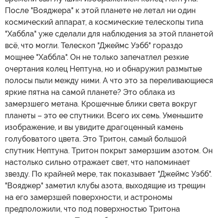
После "Вояджера" к этой планете не летал ни один
космический аппарат, а космические телескопы типа
"Хаббла" уже сделали для наблюдения за этой планетой
всё, что могли. Телескоп "Джеймс Уэбб" гораздо
мощнее "Хаббла". Он не только запечатлел резкие
очертания колец Нептуна, но и обнаружил размытые
полосы пыли между ними. А что это за переливающиеся
яркие пятна на самой планете? Это облака из
замерзшего метана. Крошечные блики света вокруг
планеты – это ее спутники. Всего их семь. Уменьшите
изображение, и вы увидите драгоценный камень
голубоватого цвета. Это Тритон, самый большой
спутник Нептуна. Тритон покрыт замерзшим азотом. Он
настолько сильно отражает свет, что напоминает
звезду. По крайней мере, так показывает "Джеймс Уэбб".
"Вояджер" заметил клубы азота, выходящие из трещин
на его замерзшей поверхности, и астрономы
предположили, что под поверхностью Тритона