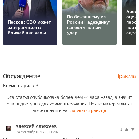
Арест
По бежавшему из
оцен
Песков: СВО может
России Надеждину*
перс
завершиться в
нанесли новый
порто
ближайшие часы
удар
сдел
Обсуждение
Правила
Комментариев: 3
Эта статья опубликована более, чем 24 часа назад, а значит,
она недоступна для комментирования. Новые материалы вы
можете найти на
главной странице
.
Алексей Алексеев
1
24 сентября 2022, 06:02