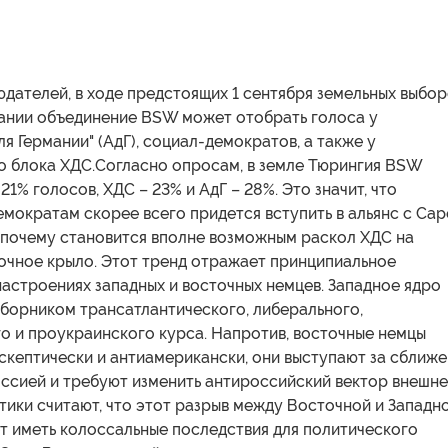
дателей, в ходе предстоящих 1 сентября земельных выбо
мании объединение BSW может отобрать голоса у
ля Германии" (АдГ), социал-демократов, а также у
о блока ХДС.Согласно опросам, в земле Тюрингия BSW
21% голосов, ХДС – 23% и АдГ – 28%. Это значит, что
мократам скорее всего придется вступить в альянс с Са
т почему становится вполне возможным раскол ХДС на
точное крыло. Этот тренд отражает принципиальное
астроениях западных и восточных немцев. Западное ядро
оборником трансатлантического, либерального,
о и проукраинского курса. Напротив, восточные немцы
скептически и антиамерикански, они выступают за сближ
оссией и требуют изменить антироссийский вектор внешн
тики считают, что этот разрыв между Восточной и Западн
т иметь колоссальные последствия для политического