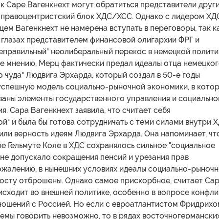
к Саре Вагенкнехт могут обратиться представители друг
я правоцентристский блок ХДС/ХСС. Однако с лидером ХД
м Вагенкнехт не намерена вступать в переговоры, так к
е глазах представителем финансовой олигархии ФРГ и
еправильный" неолиберальный перекос в немецкой полити
ее мнению, Мерц фактически предал идеалы отца немецко
 чуда" Людвига Эрхарда, который создал в 50-е годы
успешную модель социально-рыночной экономики, в кото
ваны элементы государственного управления и социально
я. Сара Вагенкнехт заявила, что считает себя
й" и была бы готова сотрудничать с теми силами внутри Х
ли верность идеям Людвига Эрхарда. Она напоминает, чт
е Гельмуте Коле в ХДС сохранялось сильное "социальное
 не допускало сокращения пенсий и урезания прав
сожалению, в нынешних условиях идеалы социально-рыноч
осту отброшены. Однако самое прискорбное, считает Са
исходит во внешней политике, особенно в вопросе конфли
тношений с Россией. Но если с евроатлантистом Фридрихо
емы говорить невозможно, то в рядах восточногермански