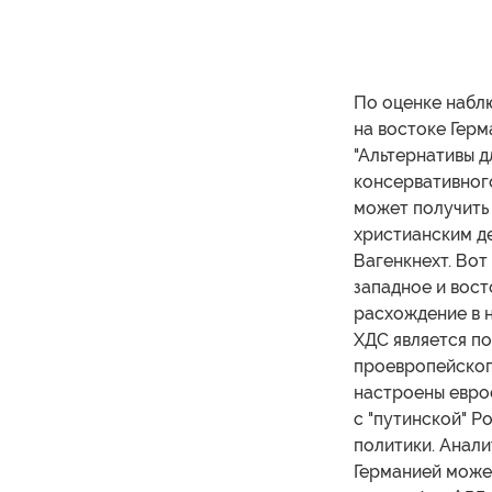
По оценке наблю
на востоке Гер
"Альтернативы д
консервативног
может получить 
христианским де
Вагенкнехт. Во
западное и вос
расхождение в н
ХДС является п
проевропейског
настроены евро
с "путинской" Р
политики. Анали
Германией може