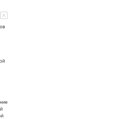
ров
рой
ение
ей
ой