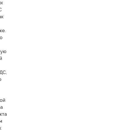
их
С
ак
ке.
го
рую
й
ДС,
о
ной
ра
кта
м
х