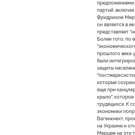
предложениями 
партий, включа
Фридрихом Мерце
он является в е
представляет "н
Более того, по 
"экономического
прошлого века 
были интегриро
защиты населени
"постмарксистко
которые сохрани
еще при канцлер
крыло", которое
трудящихся. К 
экономики попр
Вагенкнехт, про
на Украине и о
Мерцем на эти т