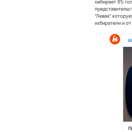
набирает 9% гол
представительст
"Левая", котору
избиратели и от 