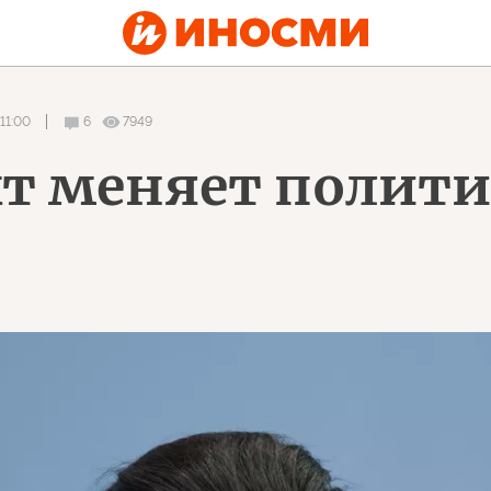
11:00
6
7949
хт меняет полити