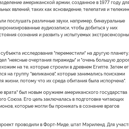
зделение американской армии, созданное в 1977 году дл
ьных явлений, таких как ясновидение, телепатия и телекин
ли послушать различные звуки, например, бинауральные
хронизированные аудиозаписи, чтобы добиться у них
стояния сознания и развить у испытуемых экстрасенсорны
 субъекта исследования "переместили" на другую планету
дел "неясные очертания пирамиды" и "очень большую доро
охожим на те, которые строили в древнем Египте. Затем е
ся на группу "великанов", которые занимались поисками
ля жизни, потому что их среда обитания была испорчена".
ые врата" был новым оружием американского государства
го Союза. Его цель заключалась в подготовке читающих
онов, которые могли бы проникать в сознание врагов
проект проводили в Форт-Миде, штат Мэриленд. Для участ