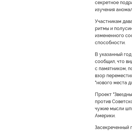
секретное подра
изучения аномал
Участникам дава
ритмы и полусин
измененного со
способности.
В указанный год
сообщил, что ви
с памятником, п
взор переместил
"нового места д
Проект "Звездн
против Советско
чужие мысли шпи
Америки.
Засекреченный 