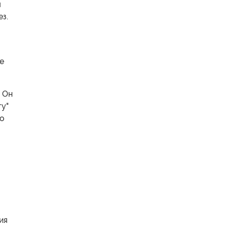
я
ез.
е
. Он
гу"
го
ия