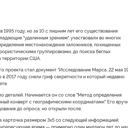
в 1995 году, но за 10 с лишним лет его существования
ладающие "удаленным зрением", участвовали во многих
определения местонахождения заложников, похищенных
рористическими группировками, до поиска беглых
а территории США.
о проекта стал документ "Исследование Марса, 22 мая 1
го в 2017 году сняли гриф секретности и который недавно
ете.
о деталей. Начинается он со слов "Метод определения
нный конверт с географическими координатами". Его вруч
ования до опроса, но открыли после.
ла карточка размером 3х5 со следующей информацией:
Интересующее время — примерно один миллион лет до на