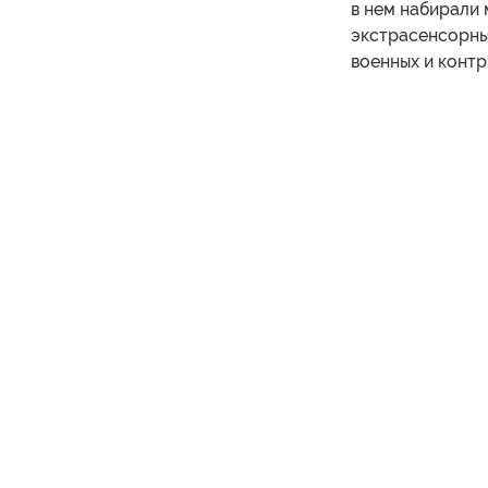
в нем набирали 
экстрасенсорны
военных и контр