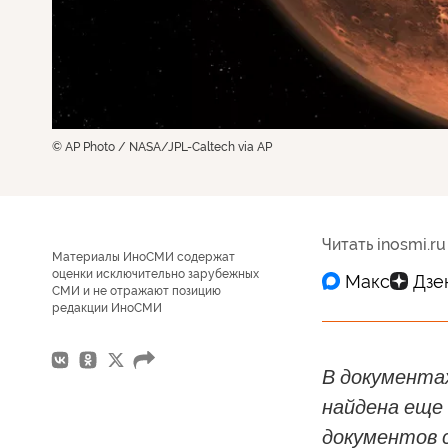
© AP Photo / NASA/JPL-Caltech via AP
Читать inosmi.ru
Материалы ИноСМИ содержат
оценки исключительно зарубежных
СМИ и не отражают позицию
редакции ИноСМИ
В документа
найдена еще 
документов с