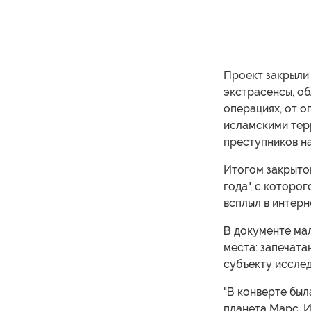
Проект закрыли 
экстрасенсы, об
операциях, от 
исламскими тер
преступников н
Итогом закрытог
года", с которо
всплыл в интерн
В документе мал
места: запечата
субъекту исслед
"В конверте бы
планета Марс. 