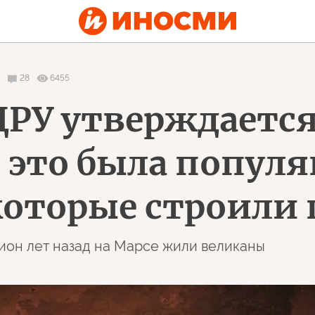
28
6455
ЦРУ утверждается
и это была попул
которые строили
лион лет назад на Марсе жили великаны