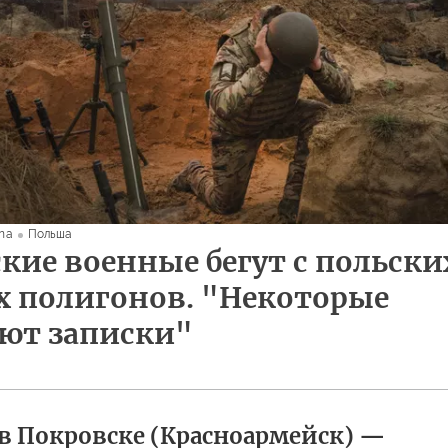
wna
Польша
кие военные бегут с польски
 полигонов. "Некоторые
ют записки"
в Покровске (Красноармейск) —