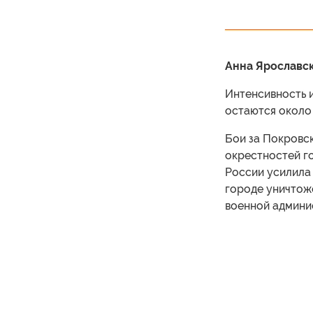
Анна Ярославс
Интенсивность и
остаются около 
Бои за Покровск
окрестностей г
России усилила 
городе уничтож
военной админи