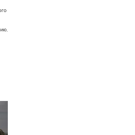
ого
рию,