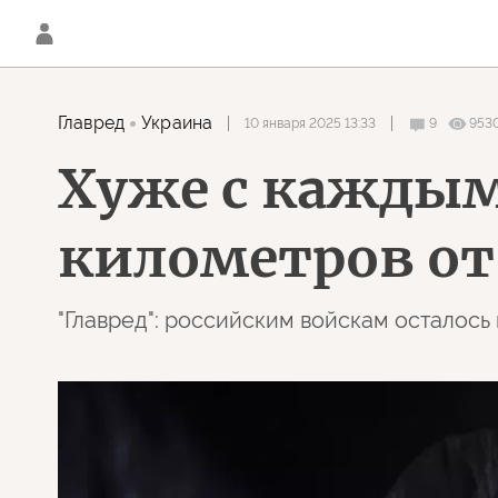
Главред
Украина
10 января 2025 13:33
9
953
Хуже с каждым
километров от
"Главред": российским войскам осталось