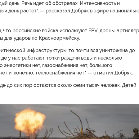
ый день. Речь идет об обстрелах. Интенсивность и
ый день растет", — рассказал Добряк в эфире национальн
л, что российские войска используют FPV-дроны, артилле
ы для ударов по Красноармейску.
ритической инфраструктуры, то почти вся уничтожена до
где у нас работают точки раздачи воды и несколько
о энергетики нет, газоснабжения нет, большого
ет и, конечно, теплоснабжения нет", — отметил Добряк.
де до сих пор остаются около семи тысяч человек. Детей