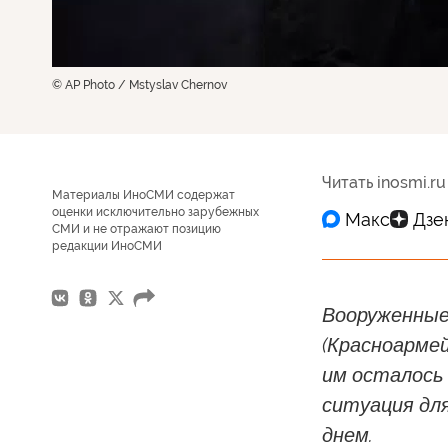
© AP Photo / Mstyslav Chernov
Читать inosmi.ru
Материалы ИноСМИ содержат
оценки исключительно зарубежных
СМИ и не отражают позицию
редакции ИноСМИ
Вооруженные
(Красноармей
им осталось 
ситуация дл
днем.