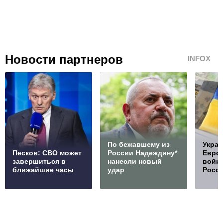
Новости партнеров
INFOX
По бежавшему из
Украи
Песков: СВО может
России Надеждину*
Европ
завершиться в
нанесли новый
войну
ближайшие часы
удар
Росс