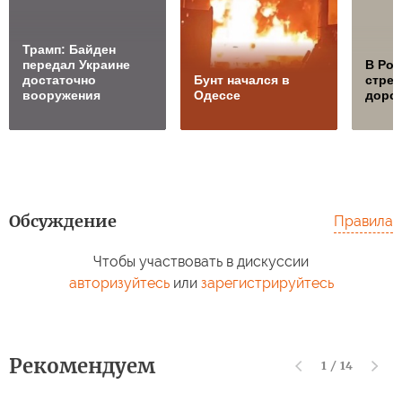
Трамп: Байден
передал Украине
В Ро
достаточно
Бунт начался в
стре
вооружения
Одессе
дорож
Обсуждение
Правила
Чтобы участвовать в дискуссии
авторизуйтесь
или
зарегистрируйтесь
Рекомендуем
1
/
14