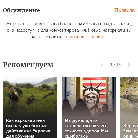
Обсуждение
Правила
Эта статья опубликована более, чем 24 часа назад, а значит,
она недоступна для комментирования. Новые материалы вы
можете найти на
главной странице
.
Рекомендуем
1
/
14
Как наркокартели
Мы думали, что
используют боевые
технологии повысят
Вероят
действия на Украине
точность ударов. Мы
Земле 
для обучения
ошибались
один р