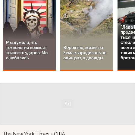
"Лада 
продае
тысячи
Мы думали, что
стерли
технологии повысят
Вероятно, жизнь на
всего 
точность ударов. Мы
Земле зародилась не
таких 
ошибались
один раз, а дважды
британ
The New York Times
США