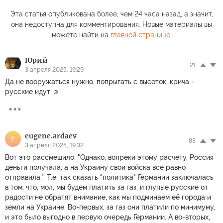
Эта статья опубликована более, чем 24 часа назад, а значит,
она недоступна для комментирования. Новые материалы вы
можете найти на
главной странице
.
Юрий
21
3 апреля 2025, 19:29
Да не вооружаться нужно, попрыгать с высоток, крича -
русские идут ☺️
eugene.ardaev
E
83
3 апреля 2025, 19:32
Вот это рассмешило: "Однако, вопреки этому расчету, Россия
деньги получала, а на Украину свои войска все равно
отправила.". Т.е. так сказать "политика" Германии заключалась
в том, что, мол, мы будем платить за газ, и глупые русские от
радости не обратят внимание, как мы подминаем её города и
земли на Украине. Во-первых, за газ они платили по минимуму,
и это было выгодно в первую очередь Германии. А во-вторых,