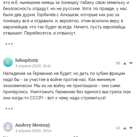
это м.б. нынешние немцы за понюшку табаку свою земельку и
безопасность отдадут, но не русские. Хотя, по правде, у нас
были два дурня, Горбачёв с Алкашом, которые как раз за
понюшку всё и отдавали, и, вероятно, этим вселили веру в
европейцев, что так будет всегда. Ничего, пусть европейцы
отвыкают. Перебесятся, и отвыкнут.
lubopitniy
L
88
3 апреля 2025, 19:41
Нападения на Германию не будет, но дать по зубам фрицам
надо бы - за участие в войне против нас. Как минимум
экономически. Мы их на войну не приглашали - они сами
припëрлись. Уничтожить Германию без единого выстрела (как
они когда-то СССР) - вот к чему надо стремиться!
Andrey Mestnyj
43
3 апреля 2025, 19:54