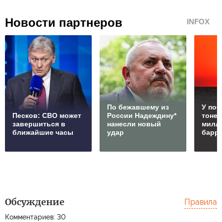
Новости партнеров
INFOX
По бежавшему из
У по
Песков: СВО может
России Надеждину*
тонет
завершиться в
нанесли новый
милл
ближайшие часы
удар
барр
Обсуждение
Правила
Комментариев: 30