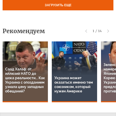
ЗАГРУЗИТЬ ЕЩЕ
Рекомендуем
1
/
14
Зеленс
Саад Халаф: от
намере
иллюзий НАТО до
Япони
шока реальности... Как
Украина может
Корею 
Украина с опозданием
оказаться именно тем
Украин
узнала цену западных
союзником, который
предл
обещаний?
нужен Америке
проти