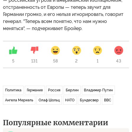
— российская угроза и американский изоляционизм,
отстраненность от Европы — теперь звучит для
Германии громко, и его нельзя игнорировать, говорит
генерал. "Теперь всем понятно, что нам нужно
меняться", — подчеркивает Бройер.
5
131
58
2
1
43
Политика
Германия
Россия
Берлин
Владимир Путин
Ангела Меркель
Олаф Шольц
НАТО
Бундесвер
BBC
Популярные комментарии