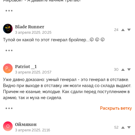
Мировой? - А давайте начнем Третью?
Blade Runner
24
3 апреля 2025, 20:25
Тупой он какой то этот генерал бройлер....🤭 🤭 🤭
Patriot _1
P_
30
3 апреля 2025, 20:57
Уже давно доказано: умный генерал - это генерал в отставке.
Видно при выходе в отставку им мозги назад со склада выдают.
Причем не юзаные, молодые. Как сдали перед поступлением в
армию, так и муха не сидела.
Раскрыть ветку
Оймякон
О
52
3 апреля 2025, 21:16