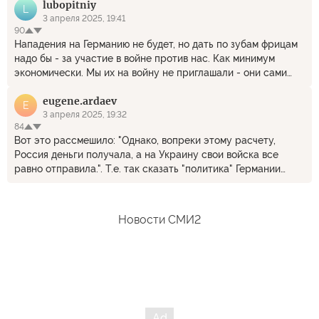
lubopitniy
L
3 апреля 2025, 19:41
90
Нападения на Германию не будет, но дать по зубам фрицам
надо бы - за участие в войне против нас. Как минимум
экономически. Мы их на войну не приглашали - они сами
припëрлись. Уничтожить Германию без единого выстрела
eugene.ardaev
(как они когда-то СССР) - вот к чему надо стремиться!
E
3 апреля 2025, 19:32
84
Вот это рассмешило: "Однако, вопреки этому расчету,
Россия деньги получала, а на Украину свои войска все
равно отправила.". Т.е. так сказать "политика" Германии
заключалась в том, что, мол, мы будем платить за газ, и
глупые русские от радости не обратят внимание, как мы
подминаем её города и земли на Украине. Во-первых, за газ
Новости СМИ2
они платили по минимуму, и это было выгодно в первую
очередь Германии. А во-вторых, это м.б. нынешние немцы за
понюшку табаку свою земельку и безопасность отдадут, но
не русские. Хотя, по правде, у нас были два дурня, Горбачёв
с Алкашом, которые как раз за понюшку всё и отдавали, и,
вероятно, этим вселили веру в европейцев, что так будет
всегда. Ничего, пусть европейцы отвыкают. Перебесятся, и